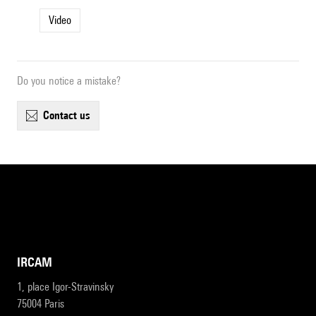
Video
Do you notice a mistake?
contact us
IRCAM
1, place Igor-Stravinsky
75004 Paris