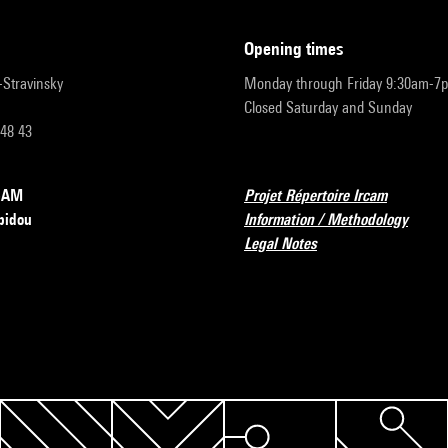
opening times
r-Stravinsky
Monday through Friday 9:30am-7
Closed Saturday and Sunday
 48 43
RCAM
Projet Répertoire Ircam
pidou
Information / Methodology
Legal Notes