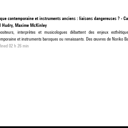
ue contemporaine et instruments anciens : liaisons dangereuses ? - Car
d Hudry, Maxime McKinley
ositeurs, interprètes et musicologues débattent des enjeux esthétique
mporaine et instruments baroques ou renaissants. Des œuvres de Noriko Ba
ined 02 h 26 min