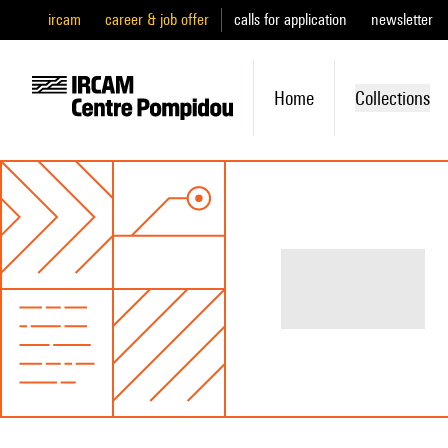
ircam
career & job offer
calls for application
newsletter
Home
Collections