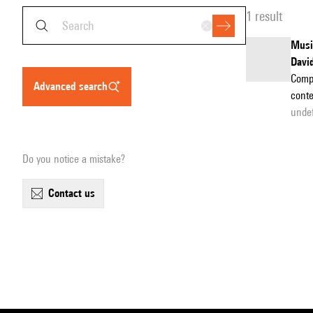
1 result
Musiq
Davi
Comp
advanced search
conte
undef
Do you notice a mistake?
contact us