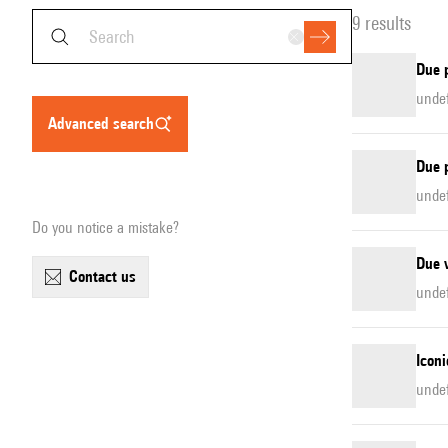
9 results
Due p
unde
advanced search
Due p
unde
Do you notice a mistake?
Due v
contact us
unde
Icon
unde