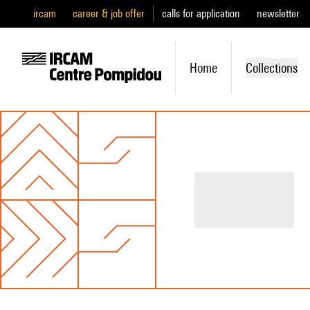
ircam
career & job offer
calls for application
newsletter
Home
Collections