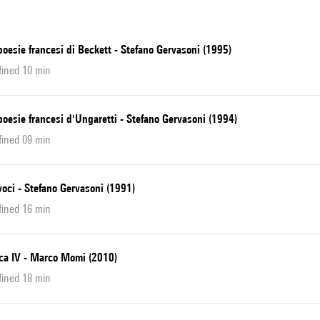
oesie francesi di Beckett - Stefano Gervasoni (1995)
fined 10 min
oesie francesi d'Ungaretti - Stefano Gervasoni (1994)
fined 09 min
oci - Stefano Gervasoni (1991)
fined 16 min
ica IV - Marco Momi (2010)
fined 18 min