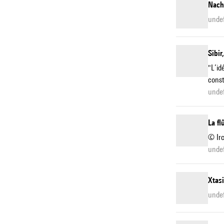
Nach
unde
Sibir
"L’id
const
unde
La f
© Ir
unde
Xtasi
unde