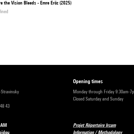
e the Vision Bleeds - Emre Eröz (2025)
fined
opening times
r-Stravinsky
Monday through Friday 9:30am-7
Closed Saturday and Sunday
 48 43
RCAM
Projet Répertoire Ircam
pidou
Information / Methodology