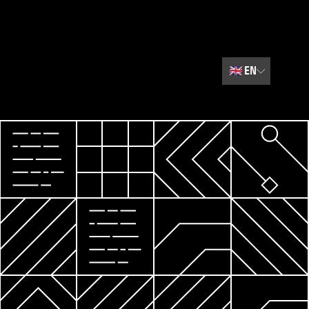
🇬🇧
EN