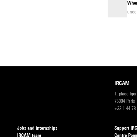
Wher
unde
IRCAM
1, place Igo
75004 Paris
+33 1 44 78
Jobs and internships
Support I
IRCAM team
Centre Pom