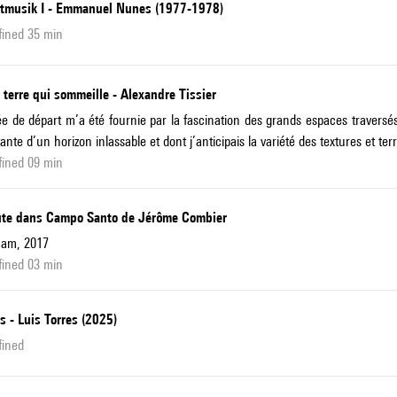
tmusik I - Emmanuel Nunes (1977-1978)
fined 35 min
, terre qui sommeille - Alexandre Tissier
ée de départ m’a été fournie par la fascination des grands espaces traversés
ante d’un horizon inlassable et dont j’anticipais la variété des textures et terr
fined 09 min
lûte dans Campo Santo de Jérôme Combier
cam, 2017
fined 03 min
s - Luis Torres (2025)
fined