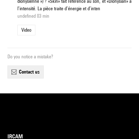
dionysienne ») ? «Skin» fait référence au son, et «Dionysian» à
l’intensité. La pièce traite d’énergie et d’inten
undefined 03 min
Video
Do you notice a mistake?
contact us
IRCAM