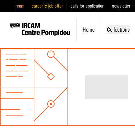
ircam
career & job offer
calls for application
newsletter
Home
Collections