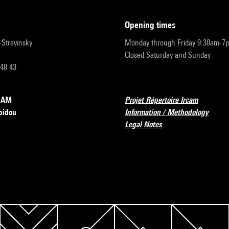
opening times
r-Stravinsky
Monday through Friday 9:30am-7
Closed Saturday and Sunday
 48 43
RCAM
Projet Répertoire Ircam
pidou
Information / Methodology
Legal Notes