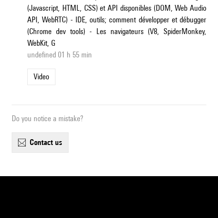
(Javascript, HTML, CSS) et API disponibles (DOM, Web Audio
API, WebRTC) - IDE, outils; comment développer et débugger
(Chrome dev tools) - Les navigateurs (V8, SpiderMonkey,
WebKit, G
undefined 01 h 55 min
Video
Do you notice a mistake?
contact us