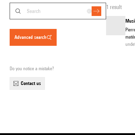
1 result
Musiq
Pierr
matér
advanced search
unde
Do you notice a mistake?
contact us