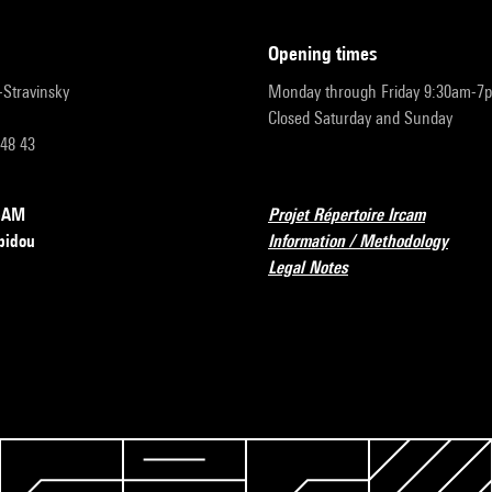
opening times
r-Stravinsky
Monday through Friday 9:30am-7
Closed Saturday and Sunday
 48 43
RCAM
Projet Répertoire Ircam
pidou
Information / Methodology
Legal Notes