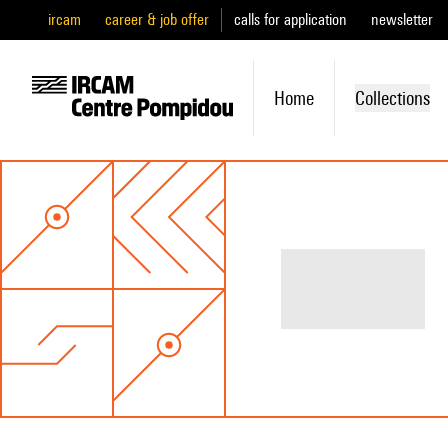
ircam
career & job offer
calls for application
newsletter
Home
Collections