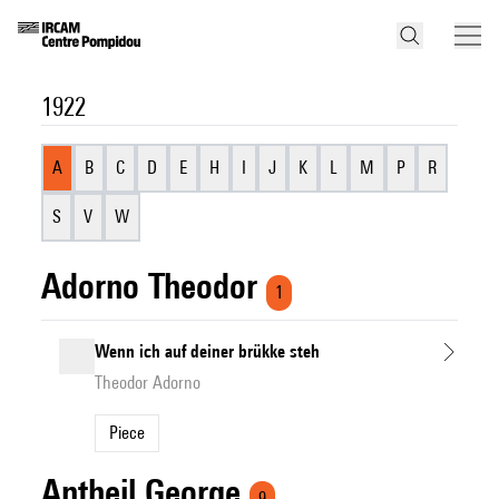
1922
A
B
C
D
E
H
I
J
K
L
M
P
R
S
V
W
Adorno Theodor
1
Wenn ich auf deiner brükke steh
Theodor Adorno
Piece
Antheil George
9