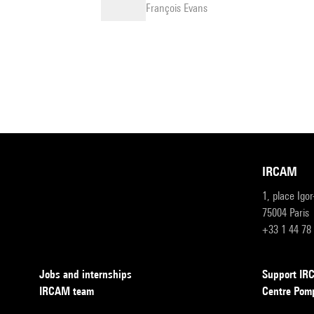
François Evans
IRCAM
1, place Igo
75004 Paris
+33 1 44 78
Jobs and internships
Support I
IRCAM team
Centre Pom