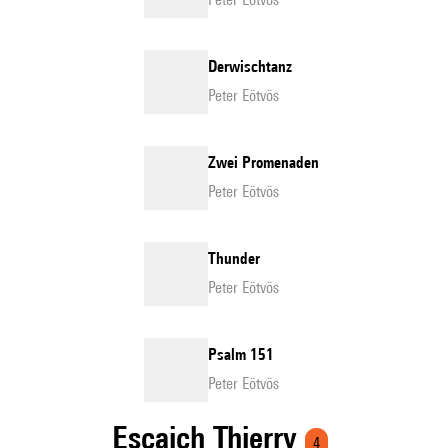
Derwischtanz
Peter Eötvös
Zwei Promenaden
Peter Eötvös
Thunder
Peter Eötvös
Psalm 151
Peter Eötvös
Escaich Thierry
4