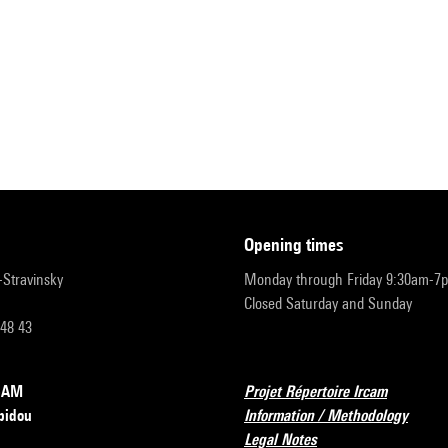
opening times
r-Stravinsky
Monday through Friday 9:30am-7
Closed Saturday and Sunday
 48 43
RCAM
Projet Répertoire Ircam
pidou
Information / Methodology
Legal Notes