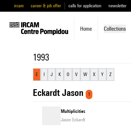
ircam
career & job offer
calls for application
newsletter
Home
Collections
1993
E
I
J
K
O
V
W
X
Y
Z
Eckardt Jason
1
Multiplicities
Jason Eckardt