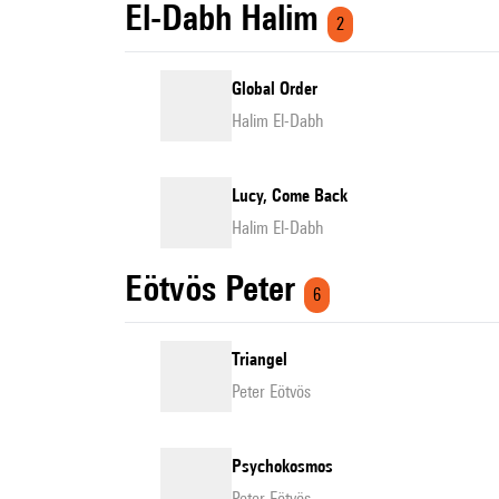
El-Dabh Halim
2
Global Order
Halim El-Dabh
Lucy, Come Back
Halim El-Dabh
Eötvös Peter
6
Triangel
Peter Eötvös
Psychokosmos
Peter Eötvös