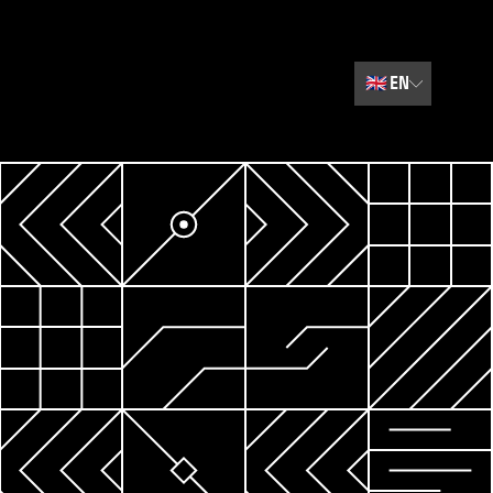
🇬🇧
EN