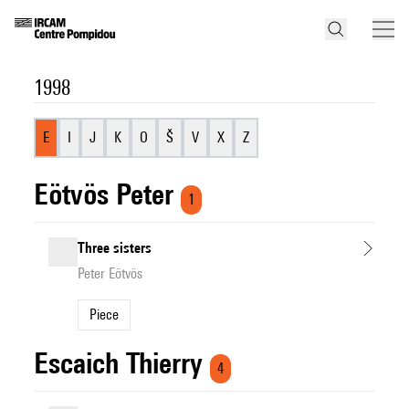
1998
E
I
J
K
O
Š
V
X
Z
Eötvös Peter
1
Three sisters
Peter Eötvös
Piece
Escaich Thierry
4