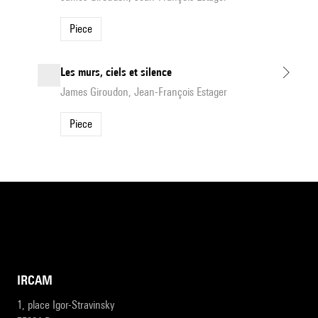
Piece
Les murs, ciels et silence
James Giroudon, Jean-François Estager
Piece
IRCAM
1, place Igor-Stravinsky