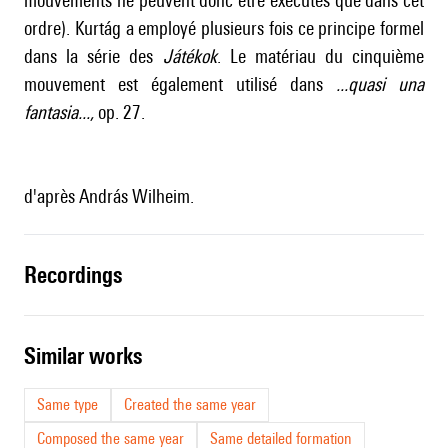
mouvements ne peuvent donc être exécutés que dans cet
ordre). Kurtág a employé plusieurs fois ce principe formel
dans la série des
Játékok
. Le matériau du cinquième
mouvement est également utilisé dans
...quasi una
fantasia...
,
op. 27.
d'après András Wilheim.
recordings
similar works
Same type
Created the same year
Composed the same year
Same detailed formation