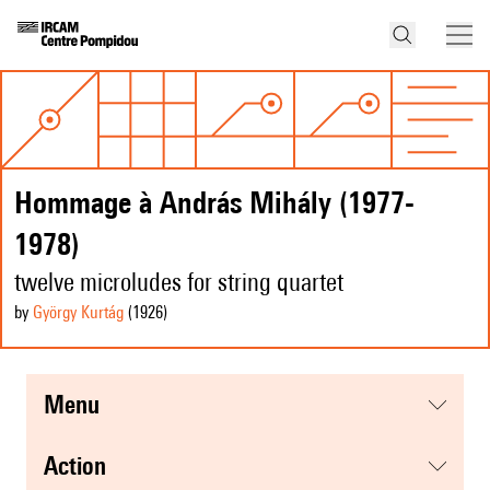
Hommage à András Mihály (1977-
1978)
twelve microludes for string quartet
by
György Kurtág
(1926
)
menu
action