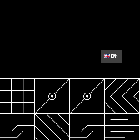
🇬🇧
EN