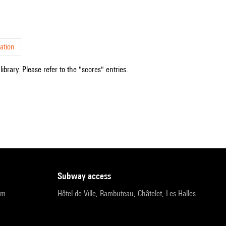
ation
ibrary. Please refer to the "scores" entries.
subway access
pm
Hôtel de Ville, Rambuteau, Châtelet, Les Halles