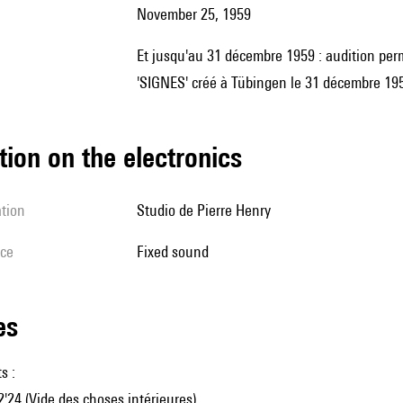
November 25, 1959
et jusqu'au 31 décembre 1959 : audition permanente : exposition Degottex ; |Ballet de Maurice Béjart
'SIGNES' créé à Tübingen le 31 décembre 19
tion on the electronics
ation
Studio de Pierre Henry
ice
fixed sound
les
s :
 2'24 (Vide des choses intérieures)