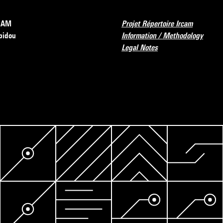
RCAM
Projet Répertoire Ircam
pidou
Information / Methodology
Legal Notes