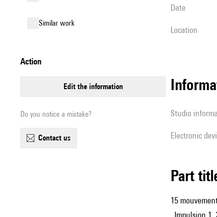
date
similar work
location
action
Informa
edit the information
Studio inform
Do you notice a mistake?
Electronic dev
contact us
Part tit
15 mouvement
. Impulsion 1,