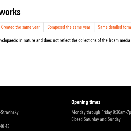
r works
Created the same year
Composed the same year
Same detailed form
cyclopaedic in nature and does not reflect the collections of the Ircam media l
opening times
r-Stravinsky
Monday through Friday 9:30am-7
Closed Saturday and Sunday
 48 43