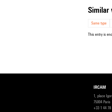
simila
Same type
This entry is en
IRCAM
1, place Igo
75004 Paris
+33 1 44 78