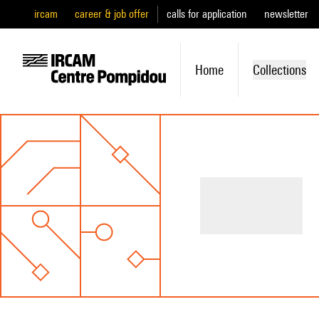
ircam
career & job offer
calls for application
newsletter
Home
Collections