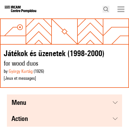
Játékok és üzenetek (1998-2000)
for wood duos
by
György Kurtág
(1926
)
[Jeux et messages]
menu
action