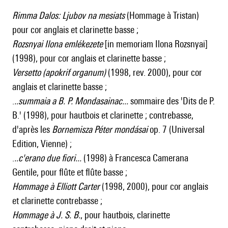
Rimma Dalos: Ljubov na mesiats
(Hommage à Tristan)
pour cor anglais et clarinette basse ;
Rozsnyai Ilona emlékezete
[in memoriam Ilona Rozsnyai]
(1998), pour cor anglais et clarinette basse ;
Versetto (apokrif organum)
(1998, rev. 2000), pour cor
anglais et clarinette basse ;
.
..summaia a B. P. Mondasainac...
sommaire des 'Dits de P.
B.' (1998), pour hautbois et clarinette ; contrebasse,
d'après les
Bornemisza Péter mondásai
op. 7 (Universal
Edition, Vienne) ;
.
..c'erano due fiori...
(1998) à Francesca Camerana
Gentile, pour flûte et flûte basse ;
Hommage à Elliott Carter
(1998, 2000), pour cor anglais
et clarinette contrebasse ;
Hommage à J. S. B.
, pour hautbois, clarinette