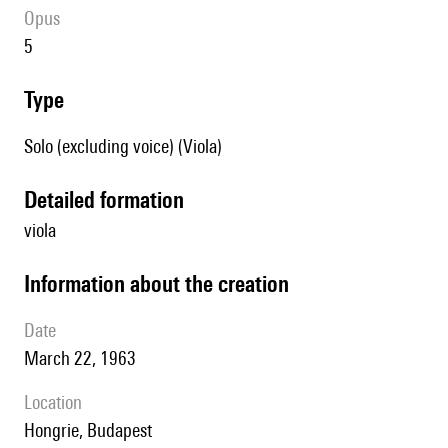
Opus
5
type
Solo (excluding voice) (Viola)
detailed formation
viola
information about the creation
date
March 22, 1963
location
Hongrie, Budapest