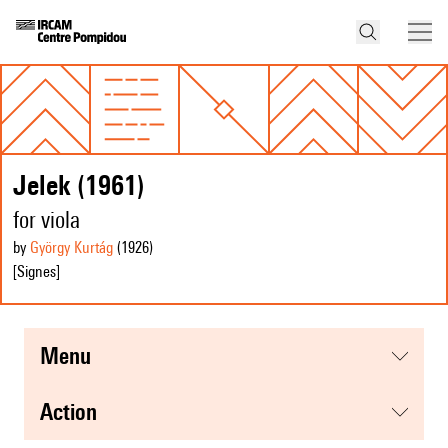
Jelek (1961)
for viola
by
György Kurtág
(1926
)
[Signes]
menu
action