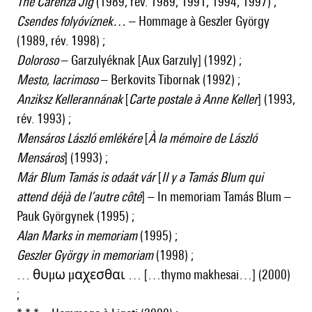
The Carenza Jig
(1989, rév. 1989, 1991, 1994, 1997) ;
Csendes folyóvíznek…
– Hommage à Geszler György
(1989, rév. 1998) ;
Doloroso
– Garzulyéknak [Aux Garzuly] (1992) ;
Mesto, lacrimoso
– Berkovits Tibornak (1992) ;
Anziksz Kellerannának
[
Carte postale à Anne Keller
] (1993,
rév. 1993) ;
Mensáros László emlékére
[
À la mémoire de László
Mensáros
] (1993) ;
Már Blum Tamás is odaát vár
[
Il y a Tamás Blum qui
attend déjà de l’autre côté
] – In memoriam Tamás Blum –
Pauk Györgynek (1995) ;
Alan Marks in memoriam
(1995) ;
Geszler György in memoriam
(1998) ;
… θυμω μαχεσθαι … […thymo makhesai…] (2000)
;