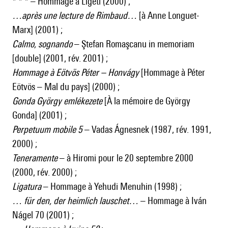
* * * – Hommage à Ligeti (2000) ;
…après une lecture de Rimbaud…
[à Anne Longuet-
Marx] (2001) ;
Calmo, sognando
– Ştefan Romaşcanu in memoriam
[double] (2001, rév. 2001) ;
Hommage à Eötvös Péter – Honvágy
[Hommage à Péter
Eötvös – Mal du pays] (2000) ;
Gonda György emlékezete
[À la mémoire de György
Gonda] (2001) ;
Perpetuum mobile 5
– Vadas Ágnesnek (1987, rév. 1991,
2000) ;
Teneramente
– à Hiromi pour le 20 septembre 2000
(2000, rév. 2000) ;
Ligatura
–
Hommage à Yehudi Menuhin (1998) ;
… für den, der heimlich lauschet…
– Hommage à Iván
Nágel 70 (2001) ;