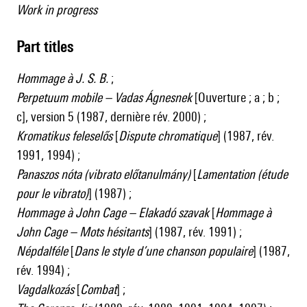
Work in progress
Part titles
Hommage à J. S. B.
;
Perpetuum mobile – Vadas Ágnesnek
[Ouverture ; a ; b ;
c], version 5 (1987, dernière rév. 2000) ;
Kromatikus feleselős
[
Dispute chromatique
] (1987, rév.
1991, 1994) ;
Panaszos nóta (vibrato előtanulmány)
[
Lamentation (étude
pour le vibrato)
] (1987) ;
Hommage à John Cage – Elakadó szavak
[
Hommage à
John Cage – Mots hésitants
] (1987, rév. 1991) ;
Népdalféle
[
Dans le style d’une chanson populaire
] (1987,
rév. 1994) ;
Vagdalkozás
[
Combat
] ;