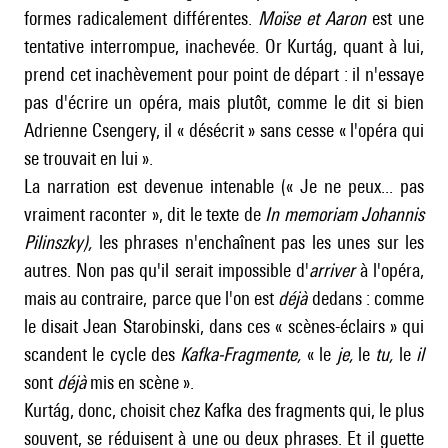
formes radicalement différentes.
Moïse et Aaron
est une
tentative interrompue, inachevée. Or Kurtág, quant à lui,
prend cet inachèvement pour point de départ : il n'essaye
pas d'écrire un opéra, mais plutôt, comme le dit si bien
Adrienne Csengery, il « désécrit » sans cesse « l'opéra qui
se trouvait en lui ».
La narration est devenue intenable (« Je ne peux... pas
vraiment raconter », dit le texte de
In memoriam Johannis
Pilinszky),
les phrases n'enchaînent pas les unes sur les
autres. Non pas qu'il serait impossible d'
arriver
à l'opéra,
mais au contraire, parce que l'on est
déjà
dedans : comme
le disait Jean Starobinski, dans ces « scènes-éclairs » qui
scandent le cycle des
Kafka-Fragmente,
« le
je,
le
tu,
le
il
sont
déjà
mis en scène ».
Kurtág, donc, choisit chez Kafka des fragments qui, le plus
souvent, se réduisent à une ou deux phrases. Et il guette