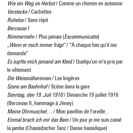
Wie ein Weg im Herbst
/ Comme un chemin en automne
Verstecke
/ Cachettes
Ruhelos
/ Sans répit
Berceuse I
Nimmermehr
/ Plus jamais (
Excommunicatio
)
„Wenn er mich immer frägt“
/ “A chaque fois qu'il me
demande”
Es zupfte mich jemand am Kleid
/ Quelqu'un m'a pris par
le vêtement
Die Weissnäherinnen
/ Les lingères
Szene am Bashnhof
/ Scène dans la gare
Sonntag, den 19. Juli 1910
/ Dimanche 19 juillet 1910
(Berceuse II, hommage à Jéney)
Meine Ohrmuschel…
/ Mon pavillon de l'oreille...
Einmal brach ich mir das Bein
/ Un jour je me suis cassé
la jambe (Chassidischer Tanz / Danse hassidique)