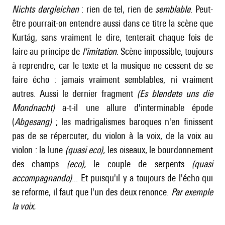
Nichts dergleichen
: rien de tel, rien de
semblable
. Peut-
être pourrait-on entendre aussi dans ce titre la scène que
Kurtág, sans vraiment le dire, tenterait chaque fois de
faire au principe de
l'imitation
. Scène impossible, toujours
à reprendre, car le texte et la musique ne cessent de se
faire écho : jamais vraiment semblables, ni vraiment
autres. Aussi le dernier fragment
(Es blendete uns die
Mondnacht)
a-t-il une allure d'interminable épode
(
Abgesang)
; les madrigalismes baroques n'en finissent
pas de se répercuter, du violon à la voix, de la voix au
violon : la lune
(quasi eco),
les oiseaux, le bourdonnement
des champs
(eco),
le couple de serpents
(quasi
accompagnando)
... Et puisqu'il y a toujours de l'écho qui
se reforme, il faut que l'un des deux renonce.
Par exemple
la voix.