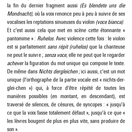
la fin du dernier fragment aussi
(Es blendete uns die
Mondnacht),
où la voix renonce peu à peu à suivre de ses
vocalises les reptations sinueuses du violon
(voce bianca)
.
Et c'est aussi cela que met en scène cette étonnante «
pantomime » :
Ruhelos
. Avec violence cette fois : le violon
est si parfaitement
sans répit
(ruhelos)
que la chanteuse
ne peut le suivre ;
senza voce,
elle ne peut que le regarder
achever
la figuration du mot unique qui compose le texte.
De même dans
Nichts dergleichen ;
ici aussi, c'est un mot
unique (l'orthographe de la partie vocale est « nichts-der-
glei-chen ») qui, à force d'être répété de toutes les
manières possibles (en montant, en descendant), est
traversé de silences, de césures, de syncopes : « jusqu'à
ce que la voix fasse totalement défaut », jusqu'à ce que «
les lèvres bougent de plus en plus vite, sans produire de
son ».