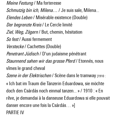
Meine Festung
/ Ma forteresse
Schmutzig bin ich, Milena…
/ Je suis sale, Milena...
Elendes Leben
/ Misérable existence (Double)
Der begrenzte Kreis
/ Le Cercle limité
Ziel, Weg, Zögern
/ But, chemin, hésitation
So fest
/ Aussi fermement
Verstecke
/ Cachettes (Double)
Penetrant Jüdisch
/ D'un judaïsme pénétrant
Staunnend sahen wir das grosse Pferd
/ Etonnés, nous
vîmes le grand cheval
Szene in der Elektrischen
/ Scène dans le tramway
[1910 :
« Ich bat im Traum die Tänzerin Eduardowa, sie möchte
doch den Csárdás noch einmal tanzen... » / 1910 : « En
rêve, je demandai à la danseuse Eduardowa si elle pouvait
danser encore une fois la Csárdás… »]
PARTIE IV