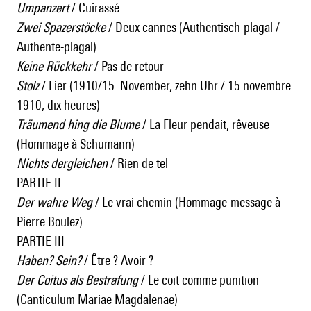
Umpanzert
/ Cuirassé
Zwei Spazerstöcke
/ Deux cannes (Authentisch-plagal /
Authente-plagal)
Keine Rückkehr
/ Pas de retour
Stolz
/ Fier (1910/15. November, zehn Uhr / 15 novembre
1910, dix heures)
Träumend hing die Blume
/ La Fleur pendait, rêveuse
(Hommage à Schumann)
Nichts dergleichen
/ Rien de tel
PARTIE II
Der wahre Weg
/ Le vrai chemin (Hommage-message à
Pierre Boulez)
PARTIE III
Haben? Sein?
/ Être ? Avoir ?
Der Coitus als Bestrafung
/ Le coït comme punition
(Canticulum Mariae Magdalenae)