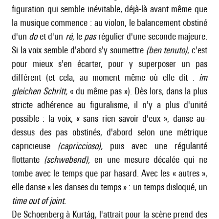
figuration qui semble inévitable, déjà-là avant même que
la musique commence : au violon, le balancement obstiné
d'un
do
et d'un
ré,
le
pas
régulier d'une seconde majeure.
Si la voix semble d'abord s'y soumettre
(ben tenuto),
c'est
pour mieux s'en écarter, pour y superposer un pas
différent (et cela, au moment même où elle dit :
im
gleichen Schritt,
« du même pas »). Dès lors, dans la plus
stricte adhérence au figuralisme, il n'y a plus d'unité
possible : la voix, « sans rien savoir d'eux », danse au-
dessus des pas obstinés, d'abord selon une métrique
capricieuse
(capriccioso),
puis avec une régularité
flottante
(schwebend),
en une mesure décalée qui ne
tombe avec le temps que par hasard. Avec les « autres »,
elle danse « les danses du temps » : un temps disloqué, un
time out of joint
.
De Schoenberg à Kurtág, l'attrait pour la scène prend des