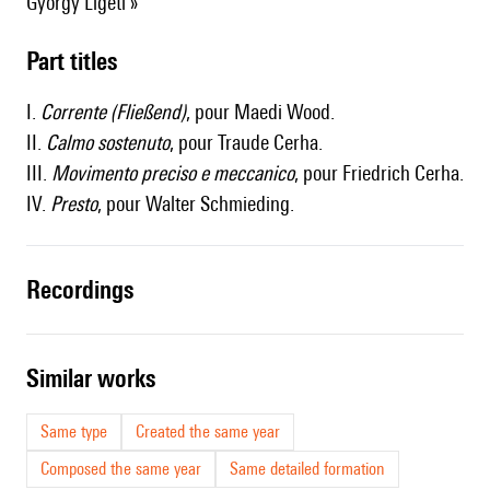
György Ligeti »
Part titles
I.
Corrente (Fließend)
, pour Maedi Wood.
II.
Calmo sostenuto
, pour Traude Cerha.
III.
Movimento preciso e meccanico
, pour Friedrich Cerha.
IV.
Presto
, pour Walter Schmieding.
recordings
similar works
Same type
Created the same year
Composed the same year
Same detailed formation