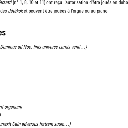
ersetti
(n° 1, 8, 10 et 11) ont reçu l'autorisation d'être joués en deh
 des
Játékok
et peuvent être jouées à l'orgue ou au piano.
les
t Dominus ad Noe: finis universe carnis venit…)
rif organum)
)
urrexit Cain adversus fratrem suum…)