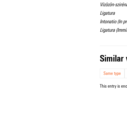
Vízözön-szirén
Ligatura
Intonatio (In p
Ligatura (Imm
simila
Same type
This entry is en