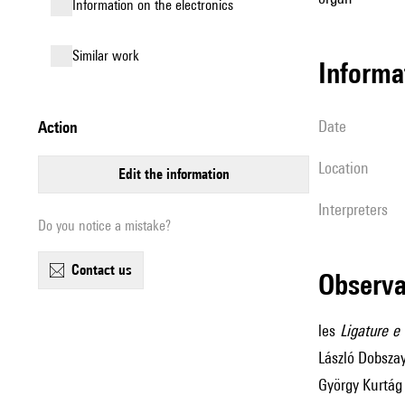
Information on the electronics
similar work
informa
date
action
location
edit the information
interpreters
Do you notice a mistake?
contact us
observ
les
Ligature e 
László Dobszay
György Kurtág 