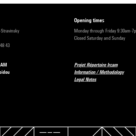
opening times
r-Stravinsky
Monday through Friday 9:30am-7
Closed Saturday and Sunday
 48 43
RCAM
Projet Répertoire Ircam
pidou
Information / Methodology
Legal Notes