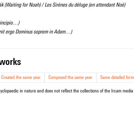
ák (Waiting for Noah) / Les Sirènes du déluge (en attendant Noé)
rincipio…)
init ergo Dominus soprem in Adam…)
r works
Created the same year
Composed the same year
Same detailed form
cyclopaedic in nature and does not reflect the collections of the Ircam media l