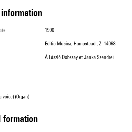
l information
ate
1990
Editio Musica, Hampstead , Z. 14068
à László Dobszay et Janka Szendrei
g voice) (Organ)
ed formation