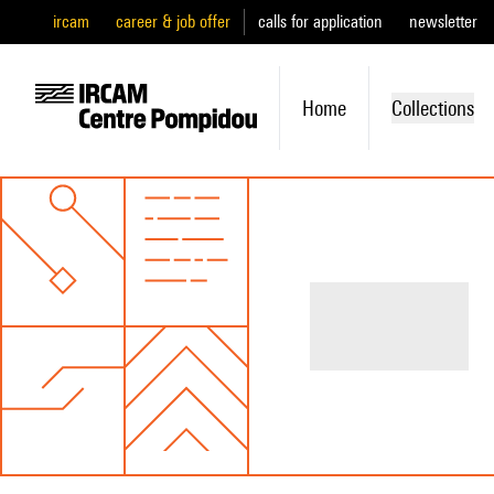
ircam
career & job offer
calls for application
newsletter
Home
Collections