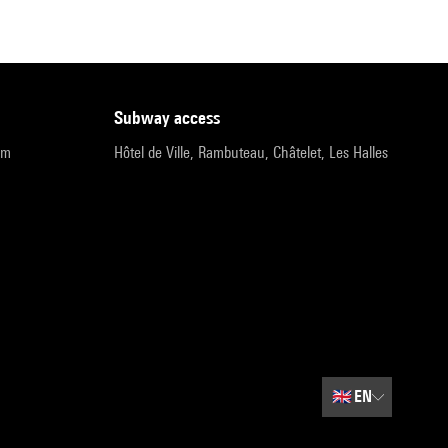
subway access
pm
Hôtel de Ville, Rambuteau, Châtelet, Les Halles
🇬🇧
EN