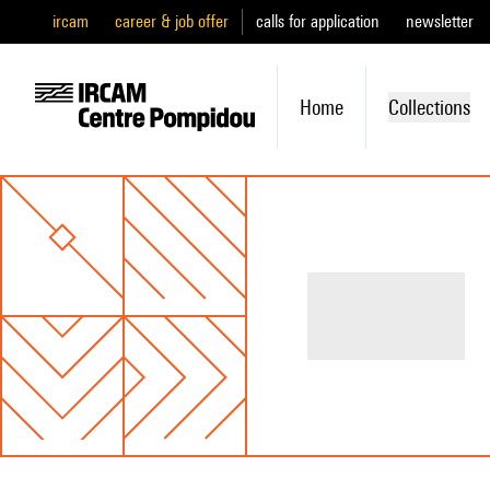
ircam
career & job offer
calls for application
newsletter
Home
Collections