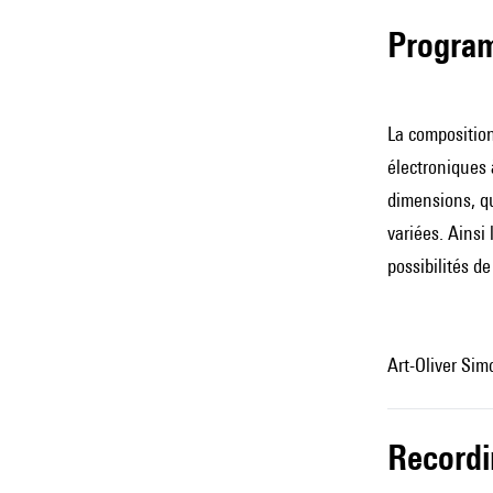
Progra
La composition
électroniques à
dimensions, qu
variées. Ainsi 
possibilités d
Art-Oliver Sim
record