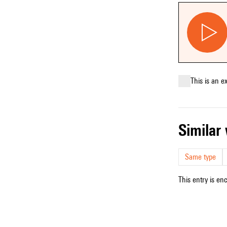
This is an e
simila
Same type
This entry is en