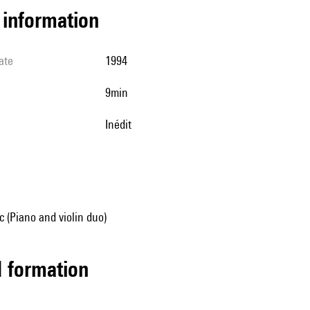
l information
ate
1994
9min
Inédit
 (Piano and violin duo)
ed formation