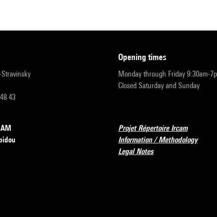
opening times
r-Stravinsky
Monday through Friday 9:30am-7
Closed Saturday and Sunday
 48 43
RCAM
Projet Répertoire Ircam
pidou
Information / Methodology
Legal Notes