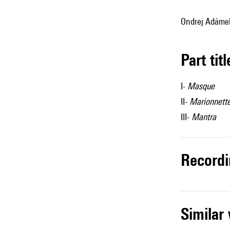
Ondrej Adámek,
Part tit
I-
Masque
II-
Marionnett
III-
Mantra
record
simila