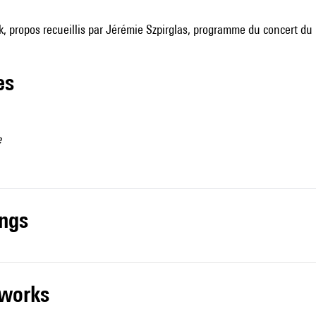
 propos recueillis par Jérémie Szpirglas, programme du concert du
les
e
ings
r works