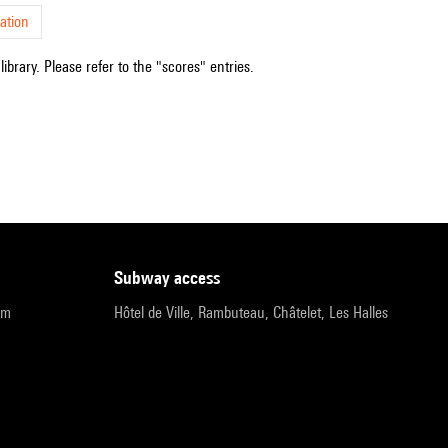
ation
ibrary. Please refer to the "scores" entries.
subway access
pm
Hôtel de Ville, Rambuteau, Châtelet, Les Halles