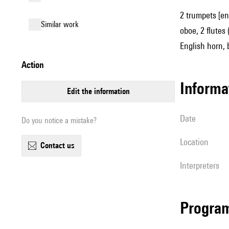
2 trumpets [en
similar work
oboe, 2 flutes 
English horn, b
action
informa
edit the information
date
Do you notice a mistake?
location
contact us
interpreters
Progra