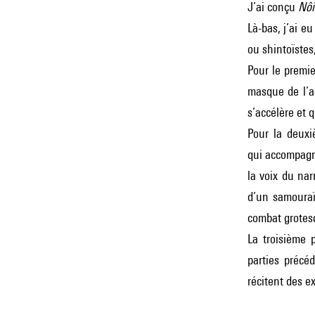
J’ai conçu
Nô
Là-bas, j’ai e
ou shintoïstes,
Pour le premie
masque de l’a
s’accélère et 
Pour la deuxi
qui accompagne
la voix du nar
d’un samouraï
combat grotes
La troisième 
parties précé
récitent des e