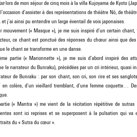
ise
lors de mon séjour de cinq mois à la villa Kujoyama de Kyoto (Ja
u l’occasion d’assister à des représentations de théâtre Nô, de théâ
 et j’ai ainsi pu entendre un large éventail de voix japonaises.
r mouvement (« Masque »), je me suis inspiré d’un certain chant, tr
cteur, ce chant est ponctué des réponses du chœur ainsi que des 
que le chant se transforme en une danse.
ème partie (« Marionnette »), je me suis d’abord inspiré des at
 le narrateur du Bunraku), précédées par un cri intérieur, quasi i
rateur de Bunraku : par son chant, son cri, son rire et ses sanglo
 en colère, d’un vieillard tremblant, d’une femme coquette… D
que.
partie (« Mantra ») me vient de la récitation répétitive de sutra
dentes sont ici reprises et se superposent à la pulsation qui va
xtraits du « Sutra du cœur ».