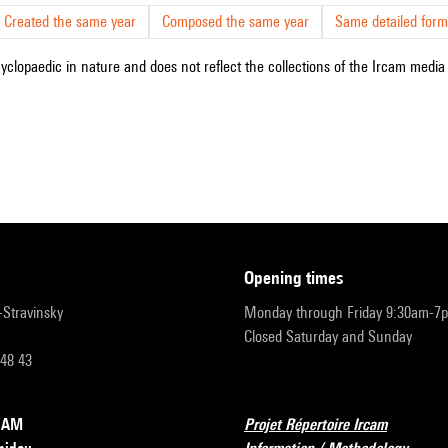
Created the same year
Composed the same year
Same detailed form
cyclopaedic in nature and does not reflect the collections of the Ircam media l
opening times
r-Stravinsky
Monday through Friday 9:30am-7
Closed Saturday and Sunday
 48 43
RCAM
Projet Répertoire Ircam