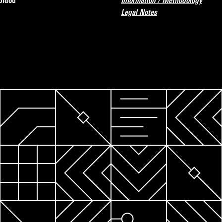
pidou
Information / Methodology
Legal Notes