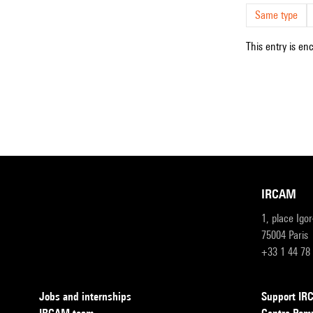
Same type
This entry is en
IRCAM
1, place Igo
75004 Paris
+33 1 44 78
Jobs and internships
Support I