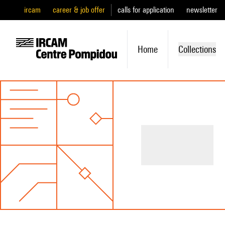
ircam
career & job offer
calls for application
newsletter
Home
Collections