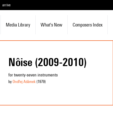
arrive
Media Library
What's New
Composers Index
Nôise (2009-2010)
for twenty-seven instruments
by
Ondřej Adámek
(1979
)