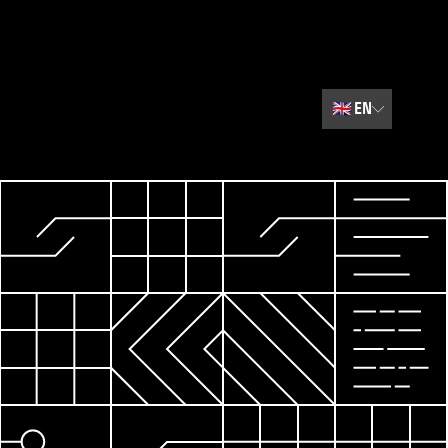
🇬🇧
EN