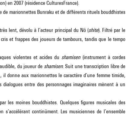
pon) en 2007 (résidence CulturesFrance).
tre de marionnettes Bunraku et de différents rituels bouddhistes
ès lent, dévolu à l’acteur principal du Nô (
shite
). Filtré par le
cris et frappes des joueurs de tambours, tandis que le tempo
taques violentes et acides du
shamisen
(instrument à cordes
naudible, du joueur de
shamisen
. Suit une transcription libre de
ts, il donne aux marionnettes le caractère d’une femme timide,
es dialogues entre des personnages imaginaires mènent à un
s par les moines bouddhistes. Quelques figures musicales des
 en s’accélérant continûment. Les musiciennes de l’ensemble