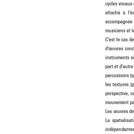
cycles vocaux
attaché à l'é
accompagnée d'
musiciens et l
C'est le cas de 
d'œuvres conc
instruments so
part et d'autre
percussions (q
les textures (
perspective, c
mouvement par
Les œuvres de 
La spatialisa
indépendantes 