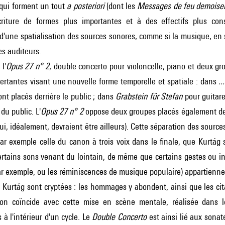
 qui forment un tout
a posteriori
(dont les
Messages de feu demoisel
criture de formes plus importantes et à des effectifs plus co
une spatialisation des sources sonores, comme si la musique, en se 
es auditeurs.
l'
Opus 27 n° 2
, double concerto pour violoncelle, piano et deux g
ertantes visant une nouvelle forme temporelle et spatiale : dans
..
nt placés derrière le public ; dans
Grabstein für Stefan
pour guitare
 du public. L'
Opus 27 n° 2
oppose deux groupes placés également de c
ui, idéalement, devraient être ailleurs). Cette séparation des sources
par exemple celle du canon à trois voix dans le finale, que Kurtág s
ertains sons venant du lointain, de même que certains gestes ou i
 exemple, ou les réminiscences de musique populaire) appartienne
Kurtág sont cryptées : les hommages y abondent, ainsi que les citat
tion coïncide avec cette mise en scène mentale, réalisée dans 
à l'intérieur d'un cycle. Le
Double Concerto
est ainsi lié aux sona