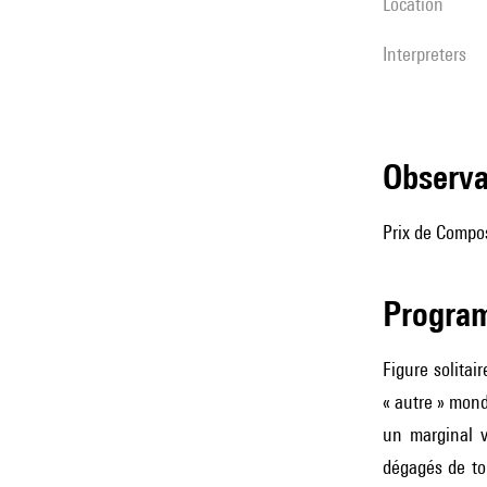
location
interpreters
observ
Prix de Compo
Progra
Figure solita
« autre » mond
un marginal v
dégagés de tou