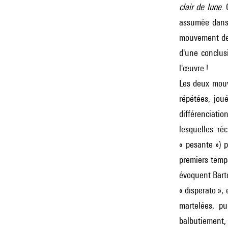
clair de lune
.
assumée dan
mouvement de l
d'une conclusi
l'œuvre !
Les deux mouv
répétées, jou
différenciatio
lesquelles ré
« pesante ») p
premiers temps
évoquent
Bart
« disperato »,
martelées, pu
balbutiement,