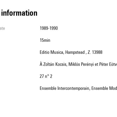
l information
ate
1989-1990
15min
Editio Musica, Hampstead , Z. 13988
à Zoltán Kocsis, Miklós Perényi et Péter Eöt
27 n° 2
Ensemble Intercontemporain, Ensemble Moder