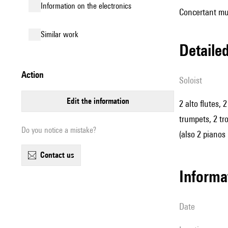
Information on the electronics
Concertant mus
similar work
detail
action
Soloist
edit the information
2 alto flutes, 
trumpets, 2 tr
Do you notice a mistake?
(also 2 pianos 
contact us
informa
date