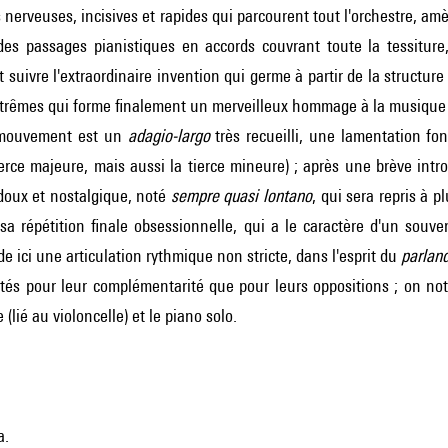
s nerveuses, incisives et rapides qui parcourent tout l'orchestre, am
es passages pianistiques en accords couvrant toute la tessitur
t suivre l'extraordinaire invention qui germe à partir de la structur
xtrêmes qui forme finalement un merveilleux hommage à la musique
mouvement est un
adagio-largo
très recueilli, une lamentation fon
ierce majeure, mais aussi la tierce mineure) ; après une brève intro
oux et nostalgique, noté
sempre quasi lontano
, qui sera repris à 
sa répétition finale obsessionnelle, qui a le caractère d'un souven
 ici une articulation rythmique non stricte, dans l'esprit du
parlan
tés pour leur complémentarité que pour leurs oppositions ; on note
(lié au violoncelle) et le piano solo.
a.