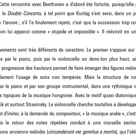
 Cette rencontre avec Beethoven a d'abord été fortuite, puisqu'ell
s le
Double Concerto
, à tel point que Kurtág s'est servi, dans un
'œuvre ; s'il l'a finalement rejeté, c'est que la succession trop 
on lui apparut comme « stupide et impossible ». Il réécrivit en un
ements sont très différents de caractère. Le premier s'appuie sur
ée par le piano, puis par le violoncelle un demi-ton plus haut, a
n progressive des hauteurs permet de faire émerger des figures mélo
clament l'usage de sons non tempérés. Mais la structure de no
ar le piano et par son groupe instrumental, dans une rythmique ir
 typiques de la musique hongroise. Avec le motif quasi diatonique 
ók
et surtout
Stravinsky
. Le violoncelle cherche toutefois à développe
 et d'imiter, à la demande du compositeur, « la musique arabe », c'es
is le retour des notes répétées conduit à une nouvelle secti
 une ancienne mélodie (
circumderunt me gemitus a mortis
), qui l'o