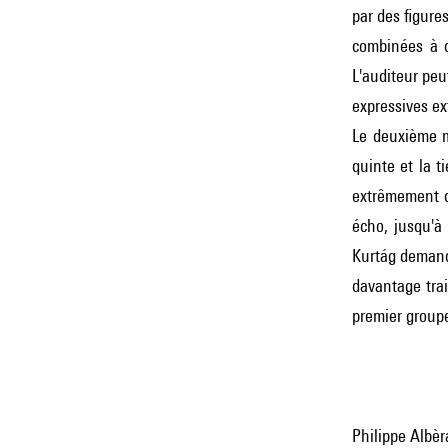
par des figure
combinées à d
L'auditeur peu
expressives e
Le deuxième 
quinte et la t
extrêmement d
écho, jusqu'à 
Kurtág demande
davantage trai
premier groupe 
Philippe Albèr