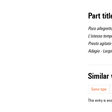
Part tit
Poco allegrett
L'istesso temp
Presto agitato
Adagio - Largo
simila
Same type
This entry is en