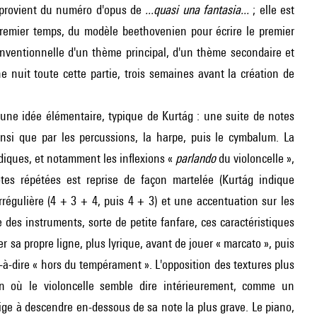
e provient du numéro d'opus de
...quasi una fantasia...
; elle est
 premier temps, du modèle beethovenien pour écrire le premier
conventionnelle d'un thème principal, d'un thème secondaire et
e nuit toute cette partie, trois semaines avant la création de
 une idée élémentaire, typique de Kurtág : une suite de notes
insi que par les percussions, la harpe, puis le cymbalum. La
diques, et notamment les inflexions «
p
arlando
du violoncelle »,
tes répétées est reprise de façon martelée (Kurtág indique
régulière (4 + 3 + 4, puis 4 + 3) et une accentuation sur les
des instruments, sorte de petite fanfare, ces caractéristiques
r sa propre ligne, plus lyrique, avant de jouer « marcato », puis
t-à-dire « hors du tempérament ». L'opposition des textures plus
on où le violoncelle semble dire intérieurement, comme un
blige à descendre en-dessous de sa note la plus grave. Le piano,