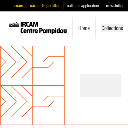
ircam
career & job offer
calls for application
newsletter
Home
Collections