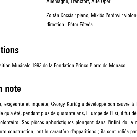
Allemagne, Francfort, Alte Oper
Zoltán Kocsis : piano, Miklós Perényi : violoncelle, Ensemble Intercontemporain et Ensemble Modern,
direction : Péter Eötvös.
ations
sition Musicale 1993 de la Fondation Prince Pierre de Monaco.
m note
ire, exigeante et inquiète, György Kurtág a développé son œuvre à
e qu'a été, pendant plus de quarante ans, l'Europe de l'Est, il fut 
olontaire. Ses pièces aphoristiques plongent dans l'infini de la 
te construction, ont le caractère d'apparitions ; ils sont reliés par