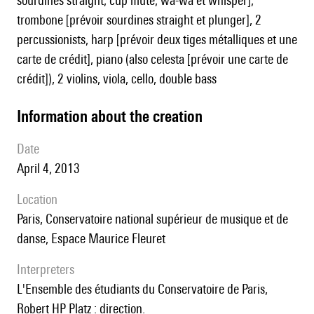
sourdines straight, cup mute, wa-wa et whisper],
trombone [prévoir sourdines straight et plunger], 2
percussionists, harp [prévoir deux tiges métalliques et une
carte de crédit], piano (also celesta [prévoir une carte de
crédit]), 2 violins, viola, cello, double bass
information about the creation
date
April 4, 2013
location
Paris, Conservatoire national supérieur de musique et de
danse, Espace Maurice Fleuret
interpreters
l'Ensemble des étudiants du Conservatoire de Paris,
Robert HP Platz : direction.