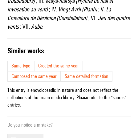
troubadours)
; III.
Maya-marsya (Hymne de mai et
invocation au vent)
; IV.
Vingt Avril (Planh)
; V.
La
Chevelure de Bérénice (Constellation)
; VI.
Jeu des quatre
vents
; VII.
Aube
.
similar works
Same type
Created the same year
Composed the same year
Same detailed formation
This entry is encyclopaedic in nature and does not reflect the
collections of the Ircam media library. Please refer to the "scores"
entries.
Do you notice a mistake?