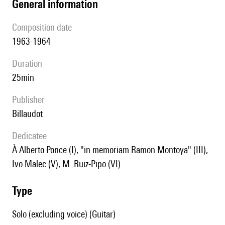
general information
composition date
1963-1964
duration
25min
publisher
Billaudot
Dedicatee
à Alberto Ponce (I), "in memoriam Ramon Montoya" (III),
Ivo Malec (V), M. Ruiz-Pipo (VI)
type
Solo (excluding voice) (Guitar)