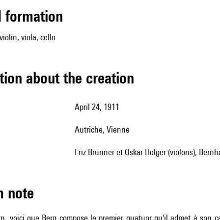
ed formation
iolin, viola, cello
tion about the creation
April 24, 1911
Autriche, Vienne
Friz Brunner et Oskar Holger (violons), Bernh
m note
 voici que Berg compose le premier quatuor qu'il admet à son cata