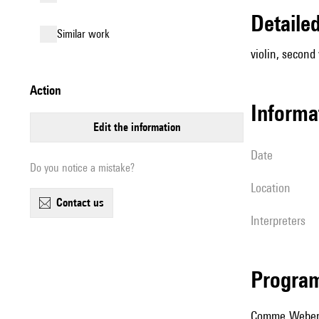
detail
similar work
violin, second v
action
informa
edit the information
date
Do you notice a mistake?
location
contact us
interpreters
Progra
Comme Webern,