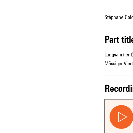
Stéphane Golde
Part tit
Langsam (lent
Mässiger Viert
record