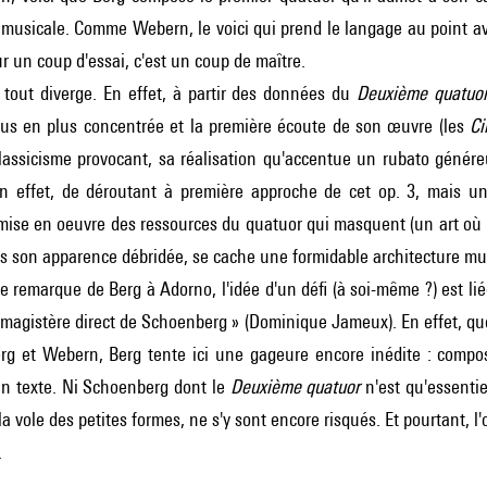
re musicale. Comme Webern, le voici qui prend le langage au point
ur un coup d'essai, c'est un coup de maître.
, tout diverge. En effet, à partir des données du
Deuxième quatuo
us en plus concentrée et la première écoute de son œuvre (les
Ci
lassicisme provocant, sa réalisation qu'accentue un rubato génére
en effet, de déroutant à première approche de cet op. 3, mais un
mise en oeuvre des ressources du quatuor qui masquent (un art où B
 son apparence débridée, se cache une formidable architecture musi
e remarque de Berg à Adorno, l'idée d'un défi (à soi-même ?) est li
u magistère direct de Schoenberg » (Dominique Jameux). En effet, 
g et Webern, Berg tente ici une gageure encore inédite : compos
'un texte. Ni Schoenberg dont le
Deuxième quatuor
n'est qu'essenti
 vole des petites formes, ne s'y sont encore risqués. Et pourtant, l
.