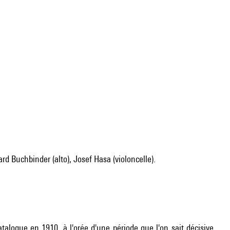
ard Buchbinder (alto), Josef Hasa (violoncelle).
logue en 1910, à l'orée d'une période que l'on sait décisive