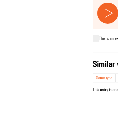
This is an e
simila
Same type
This entry is en