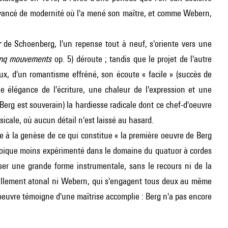
 avancé de modernité où l'a mené son maître, et comme Webern,
r
de Schoenberg, l'un repense tout à neuf, s'oriente vers une
nq mouvements
op. 5) déroute ; tandis que le projet de l'autre
ux, d'un romantisme effréné, son écoute « facile » (succès de
e élégance de l'écriture, une chaleur de l'expression et une
erg est souverain) la hardiesse radicale dont ce chef-d'oeuvre
cale, où aucun détail n'est laissé au hasard.
ée à la genèse de ce qui constitue « la première oeuvre de Berg
quoique moins expérimenté dans le domaine du quatuor à cordes
er une grande forme instrumentale, sans le recours ni de la
ellement atonal ni Webern, qui s'engagent tous deux au même
'oeuvre témoigne d'une maîtrise accomplie : Berg n'a pas encore