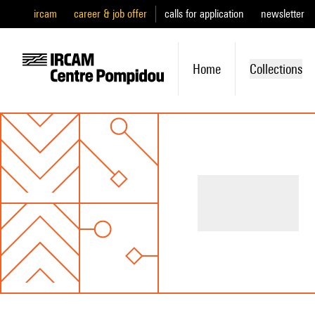
ircam
career & job offer
calls for application
newsletter
Home
Collections