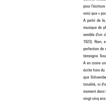
pour l'écritu
voici que « po
A partir de là
musique de pl
semble d'un c
1923). Rien, 
perfection de 
témoigne. Sous
A en croire un
écrite hors d
que Schoenber
tonalité, ni d
moment dans la
vingt-cinq ans