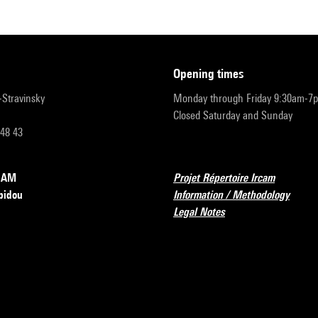
opening times
r-Stravinsky
Monday through Friday 9:30am-7
Closed Saturday and Sunday
 48 43
RCAM
Projet Répertoire Ircam
pidou
Information / Methodology
Legal Notes