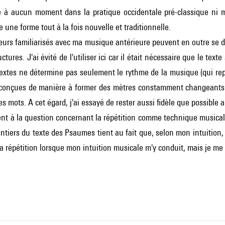
e à aucun moment dans la pratique occidentale pré-classique ni
une forme tout à la fois nouvelle et traditionnelle.
teurs familiarisés avec ma musique antérieure peuvent en outre se
ctures. J'ai évité de l'utiliser ici car il était nécessaire que le tex
extes ne détermine pas seulement le rythme de la musique (qui rep
, conçues de manière à former des mètres constamment changeants
es mots. A cet égard, j'ai essayé de rester aussi fidèle que possible 
ient à la question concernant la répétition comme technique musicale, 
entiers du texte des Psaumes tient au fait que, selon mon intuition, l
a répétition lorsque mon intuition musicale m'y conduit, mais je me la