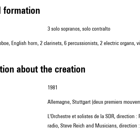
ed formation
3 solo sopranos, solo contralto
 oboe, English horn, 2 clarinets, 6 percussionists, 2 electric organs, v
tion about the creation
1981
Allemagne, Stuttgart (deux premiers mouve
l'Orchestre et solistes de la SDR, direction : Peter Eötvös ; 20 septembre 1981, à Cologne, West German
radio, Steve Reich and Musicians, direction