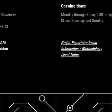
opening times
r-Stravinsky
Monday through Friday 9:30am-7
Closed Saturday and Sunday
 48 43
RCAM
Projet Répertoire Ircam
pidou
Information / Methodology
Legal Notes