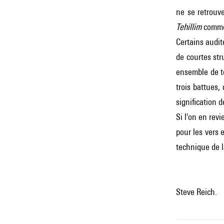
ne se retrouv
Tehillim
comme 
Certains audi
de courtes stru
ensemble de t
trois battues
signification d
Si l'on en rev
pour les vers 
technique de l
Steve Reich.