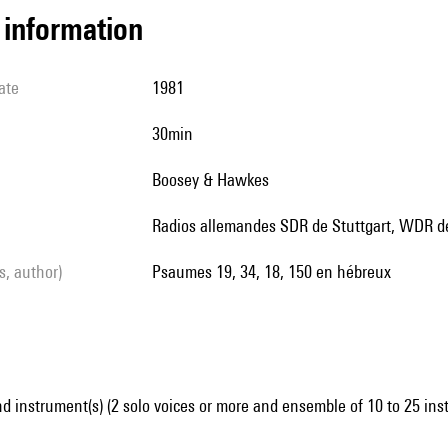
l information
ate
1981
30min
Boosey & Hawkes
Radios allemandes SDR de Stuttgart, WDR d
ls, author)
Psaumes 19, 34, 18, 150 en hébreux
d instrument(s) (2 solo voices or more and ensemble of 10 to 25 ins