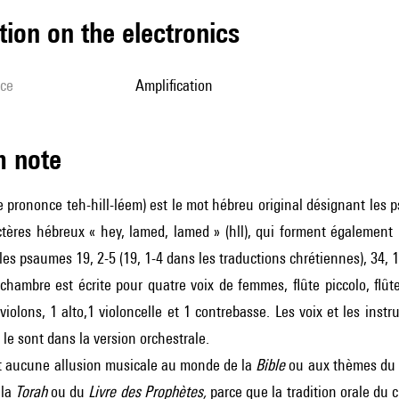
tion on the electronics
ice
amplification
m note
e prononce teh-hill-léem) est le mot hébreu original désignant les ps
actères hébreux « hey, lamed, lamed » (hll), qui forment égalemen
es psaumes 19, 2-5 (19, 1-4 dans les traductions chrétiennes), 34, 13-
chambre est écrite pour quatre voix de femmes, flûte piccolo, flûte
 violons, 1 alto,1 violoncelle et 1 contrebasse. Les voix et les ins
 le sont dans la version orchestrale.
t aucune allusion musicale au monde de la
Bible
ou aux thèmes du 
 la
Torah
ou du
Livre des Prophètes,
parce que la tradition orale du