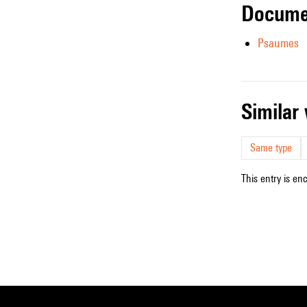
Docume
Psaumes
simila
Same type
This entry is en