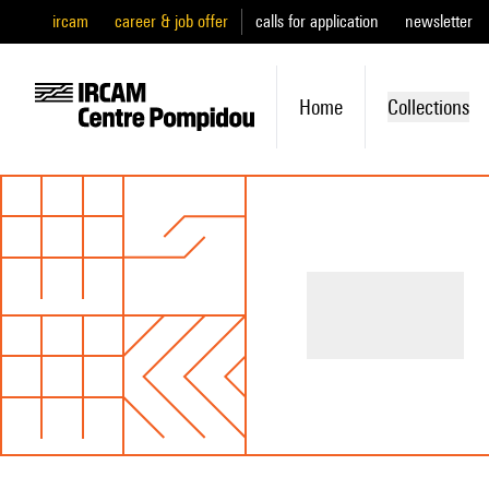
ircam
career & job offer
calls for application
newsletter
Home
Collections