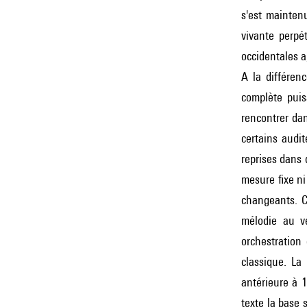
s'est maintenu
vivante perpé
occidentales a
A la différen
complète puis
rencontrer dan
certains audi
reprises dans
mesure fixe ni
changeants. C
mélodie au vé
orchestration
classique. La 
antérieure à 
texte la base 