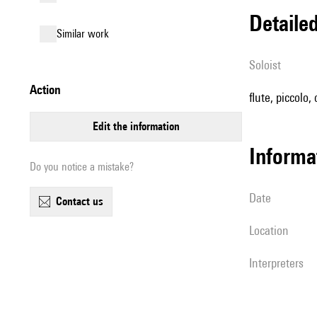
detail
similar work
Soloist
action
flute, piccolo,
edit the information
informa
Do you notice a mistake?
date
contact us
location
interpreters