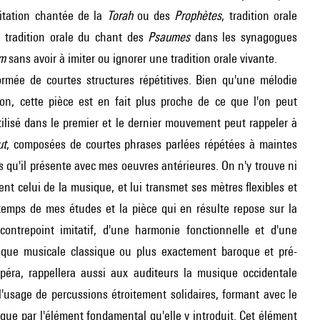
citation chantée de la
Torah
ou des
Prophètes
, tradition orale
 tradition orale du chant des
Psaumes
dans les synagogues
im
sans avoir à imiter ou ignorer une tradition orale vivante.
rmée de courtes structures répétitives. Bien qu'une mélodie
on, cette pièce est en fait plus proche de ce que l'on peut
tilisé dans le premier et le dernier mouvement peut rappeler à
ut
, composées de courtes phrases parlées répétées à maintes
s qu'il présente avec mes oeuvres antérieures. On n'y trouve ni
t celui de la musique, et lui transmet ses mètres flexibles et
temps de mes études et la pièce qui en résulte repose sur la
contrepoint imitatif, d'une harmonie fonctionnelle et d'une
tique musicale classique ou plus exactement baroque et pré-
'opéra, rappellera aussi aux auditeurs la musique occidentale
sage de percussions étroitement solidaires, formant avec le
que par l'élément fondamental qu'elle y introduit. Cet élément