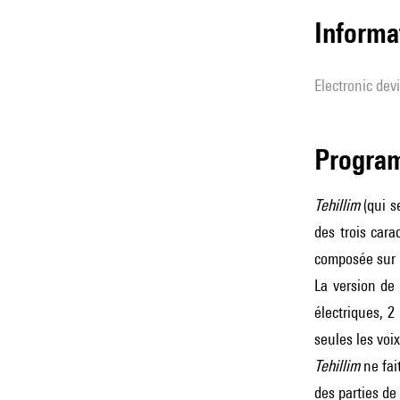
Informa
Electronic dev
Progra
Tehillim
(qui s
des trois car
composée sur l
La version de 
électriques, 2
seules les voix
Tehillim
ne fai
des parties de