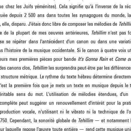
e chez les Juifs yéménites). Cela signifie qu'à l'inverse de la ré
tuée depuis 2 500 ans dans toutes les synagogues du monde, la
, elle, disparu. J'étais donc libre de composer les mélodies de
Tehill
ce de la plupart de mes oeuvres antérieures,
Tehillim
n'est pas fo
se se répéter dans l'antécédent d'un canon ou dans une variati
s l'histoire de la musique occidentale. Si le canon à quatre voix u
teurs mes premières pièces pour bande
It's Gonna Rain
et
Come o
 des canons clos,
Tehillim
les surprendra peut-être par les différence
 structure métrique. Le rythme du texte hébreu détermine directemen
'est la première fois que je mets un texte en musique depuis le 
ritable sens du mot. L'utilisation de mélodies étendues, d'un 
 complète peut suggérer un renouvellement d'intérêt pour la pra
production vocale, n'utilisant ni le vibrato ni la technique de l
1750. Cependant, la sonorité globale de
Tehillim
— et notamment l'u
sur laquelle repose l'œuvre toute entière — rend cette musique uni