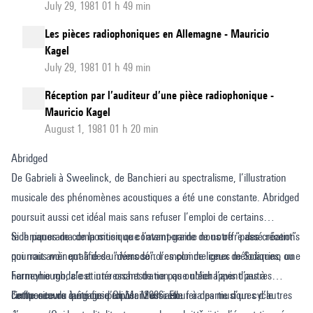
July 29, 1981 01 h 49 min
Les pièces radiophoniques en Allemagne - Mauricio
Kagel
July 29, 1981 01 h 49 min
Réception par l’auditeur d’une pièce radiophonique -
Mauricio Kagel
August 1, 1981 01 h 20 min
Abridged
De Gabrieli à Sweelinck, de Banchieri au spectralisme, l’illustration
musicale des phénomènes acoustiques a été une constante. Abridged
poursuit aussi cet idéal mais sans refuser l’emploi de certains
techniques de composition que l’avant-garde de notre “passé récent”
Si le panorama de la musique contemporaine nous offre des créations
pourrait avoir qualifié de “démodé”: l’emploi de lignes mélodiques, une
qui nous mènent à des univers sonores comme ceux de Sciarrino ou
harmonie modale et une orchestration que n'échappent pas à
Ferneyhough, c’est intéressant de ne pas oublier l’avis d’autres
l'influence du langage d’Olivier Messiaen.
compositeurs qui nous proposent un retour à des musiques d’autres
Cettte oeuvre à été finie en Mai 2006. Elle fera partie d’un cycle