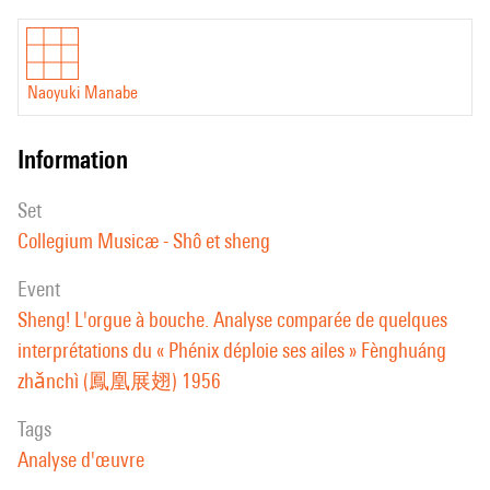
Naoyuki Manabe
information
set
Collegium Musicæ - Shô et sheng
event
Sheng! L'orgue à bouche. Analyse comparée de quelques
interprétations du « Phénix déploie ses ailes » Fènghuáng
zhǎnchì (鳳凰展翅) 1956
Tags
Analyse d'œuvre