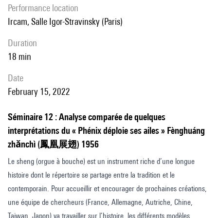
performance location
Ircam, Salle Igor-Stravinsky (Paris)
duration
18 min
date
February 15, 2022
Séminaire 12 : Analyse comparée de quelques
interprétations du « Phénix déploie ses ailes » Fènghuáng
zhǎnchì (鳳凰展翅) 1956
Le sheng (orgue à bouche) est un instrument riche d’une longue
histoire dont le répertoire se partage entre la tradition et le
contemporain. Pour accueillir et encourager de prochaines créations,
une équipe de chercheurs (France, Allemagne, Autriche, Chine,
Taiwan, Japon) va travailler sur l’histoire, les différents modèles