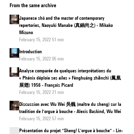
From the same archive
tradition
of
Japanese shō and the master of contemporary
Gagaku
repertories, Naoyuki Manabe (真鍋尚之) - Mikako
and
Mizuno
the
February 15, 2022 51 min
new
Introduction
world
February 15, 2022 05 min
of
Analyse comparée de quelques interprétations du
the
« Phénix déploie ses ailes » Fènghuáng zhǎnchì (鳳凰
shō
展翅) 1956 - François Picard
February 15, 2022 21 min
Discussion avec Wu Wei 吳巍 (maître du sheng) sur la
tradition de l'orgue à bouche - Alexis Baskind, Wu Wei
February 15, 2022 57 min
Présentation du projet "Sheng! L'orgue à bouche" - Lin-