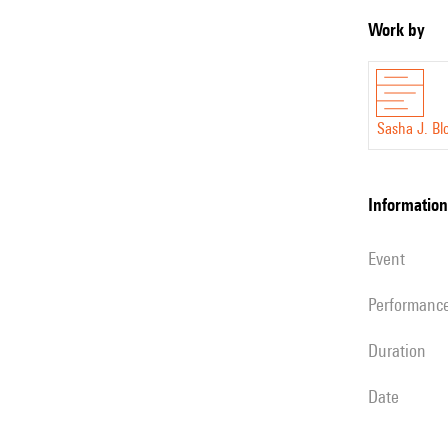
Work by
Sasha J. B
information
event
performanc
duration
date