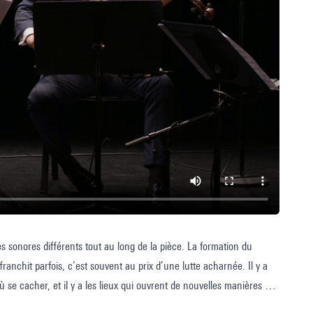
s sonores différents tout au long de la pièce. La formation du
ranchit parfois, c’est souvent au prix d’une lutte acharnée. Il y a
où se cacher, et il y a les lieux qui ouvrent de nouvelles manières de
geté peut devenir un chez-soi.