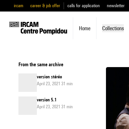
ircam
career & job offer
calls for application
newsletter
Home
Collections
From the same archive
version stéréo
April 23, 2021 31 min
version 5.1
April 23, 2021 31 min