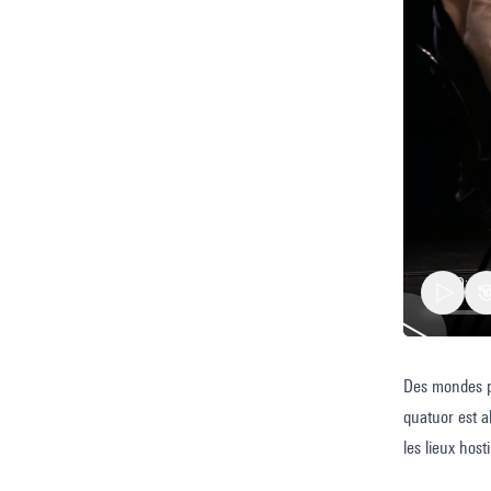
Des mondes po
Des
quatuor est a
mondes
les lieux host
possible
se mouvoir ma