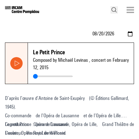
Le Petit Prince
Composed by Michaël Levinas
, concert on February
12, 2015
D’après l’œuvre d’Antoine de Saint-Exupéry (© Éditions Gallimard,
1945).
Co-commande de l’Opéra de Lausanne et de l’Opéra de Lille.
Coproduction Opéra de Lausanne, Opéra de Lille, Grand Théâtre de
Le petit Prince : Jeanne Crousaud
Genève, Opéra Royal de Wallonie.
L'aviateur : Vincent Lièvre-Picard