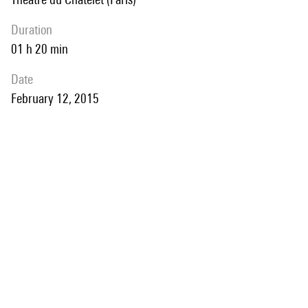
duration
01 h 20 min
date
February 12, 2015