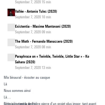
September 7, 2020 15 min
Vallée - Antonio Tules (2020)
September 7, 2020 10 min
Existentia - Maxime Mantovani (2020)
September 7, 2020 09 min
The Moth - Fernando Manassero (2020)
September 7, 2020 08 min
Paraphrase on « Twinkle, Twinkle, Little Star » - Ko
Sahara (2020)
September 7, 2020 13 min
Mix binaural - écouter au casque
Là
Nous sommes ainsi
Là
Réunis en temps de Fin
Cette pièce est la première pierre d’un projet plus impor- tant ayant