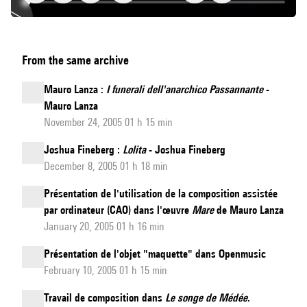
La
From the same archive
nuit
de
Mauro Lanza :
I funerali dell'anarchico Passannante
-
Gutenberg
Mauro Lanza
Opéra
November 24, 2005 01 h 15 min
créé
Joshua Fineberg :
Lolita
- Joshua Fineberg
le
December 8, 2005 01 h 18 min
24
Présentation de l'utilisation de la composition assistée
septembre
par ordinateur (CAO) dans l'œuvre
Mare
de Mauro Lanza
2011
January 20, 2005 01 h 16 min
à
Strasbourg,
Présentation de l'objet "maquette" dans Openmusic
February 10, 2005 01 h 15 min
Opéra
national
Travail de composition dans
Le songe de Médée
.