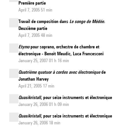
du
Première partie
Rhin.
April 7, 2005 51 min
Travail de composition dans
Le songe de Médée
.
Deuxième partie
April 7, 2005 48 min
Etymo
pour soprano, orchestre de chambre et
électronique - Benoit Meudic, Luca Francesconi
January 25, 2007 01 h 16 min
Quatrième quatuor à cordes avec électronique
de
Jonathan Harvey
April 21, 2005 17 min
Quasikristall
, pour seize instruments et électronique
January 26, 2006 01 h 09 min
Quasikristall
, pour seize instruments et électronique
January 26, 2006 18 min