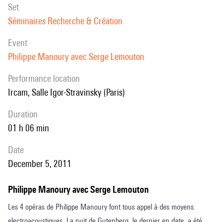
set
la frontière », « On-Iron », « Partita 1» et « la Nuit de Gutenberg ».
Séminaires Recherche & Création
event
Philippe Manoury avec Serge Lemouton
performance location
Ircam, Salle Igor-Stravinsky (Paris)
duration
01 h 06 min
date
December 5, 2011
Philippe Manoury avec Serge Lemouton
Les 4 opéras de Philippe Manoury font tous appel à des moyens
electroacoustiques. La nuit de Gutenberg, le dernier en date, a été