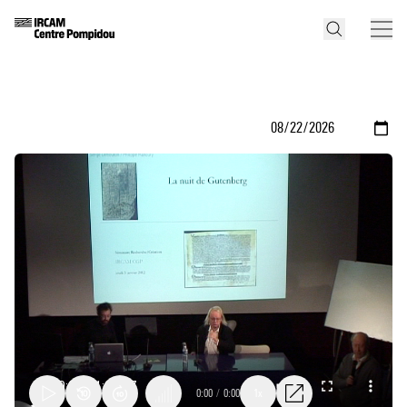
0:00
/
0:00
1x