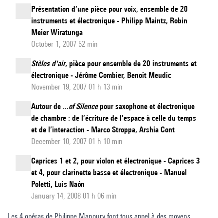
Présentation d’une pièce pour voix, ensemble de 20
instruments et électronique - Philipp Maintz, Robin
Meier Wiratunga
October 1, 2007 52 min
Stèles d'air
, pièce pour ensemble de 20 instruments et
électronique - Jérôme Combier, Benoit Meudic
November 19, 2007 01 h 13 min
Autour de
...of Silence
pour saxophone et électronique
de chambre : de l’écriture de l’espace à celle du temps
et de l’interaction - Marco Stroppa, Arshia Cont
December 10, 2007 01 h 10 min
Caprices 1 et 2, pour violon et électronique - Caprices 3
et 4, pour clarinette basse et électronique - Manuel
Poletti, Luis Naón
January 14, 2008 01 h 06 min
Les 4 opéras de Philippe Manoury font tous appel à des moyens