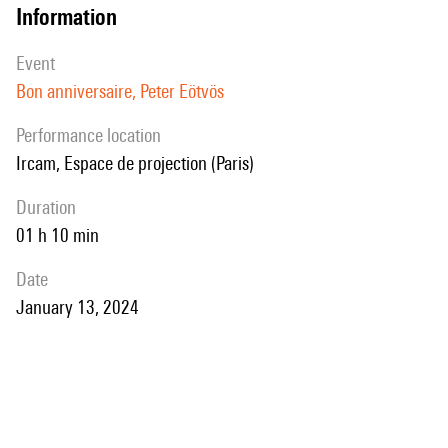
information
event
Bon anniversaire, Peter Eötvös
performance location
Ircam, Espace de projection (Paris)
duration
01 h 10 min
date
January 13, 2024