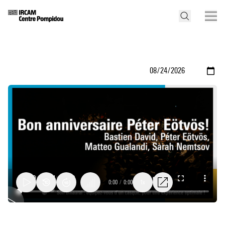
0:00
/
0:00
1x
Concert