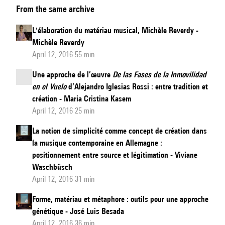
From the same archive
question
de
L'élaboration du matériau musical, Michèle Reverdy -
l'influence,
Michèle Reverdy
Edith
April 12, 2016 55 min
Canat
Une approche de l’œuvre
De las Fases de la Inmovilidad
de
en el Vuelo
d’Alejandro Iglesias Rossi : entre tradition et
Chizy
création - Maria Cristina Kasem
April 12, 2016 25 min
La notion de simplicité comme concept de création dans
la musique contemporaine en Allemagne :
positionnement entre source et légitimation - Viviane
Waschbüsch
April 12, 2016 31 min
Forme, matériau et métaphore : outils pour une approche
génétique - José Luis Besada
April 12, 2016 36 min