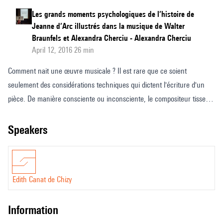
Les grands moments psychologiques de l’histoire de
Jeanne d’Arc illustrés dans la musique de Walter
Braunfels et Alexandra Cherciu - Alexandra Cherciu
April 12, 2016 26 min
Comment nait une œuvre musicale ? Il est rare que ce soient
seulement des considérations techniques qui dictent l'écriture d'un
pièce. De manière consciente ou inconsciente, le compositeur tisse
des liens avec d'autres horizons, esthétiques, historiques, ou même
mythiques.
speakers
La musique raconte une histoire qui la déborde, mais pour laquelle
elle façonne de nouvelles ramifications. Parfois, elle revendique ses
sources, parfois elle les mobilise sans en percevoir tous les enjeux,
Edith Canat de Chizy
parfois elle ne fait que s'amuser de références désuètes. Comment
dès-lors parler de ces influences ? Comment en faire un objet
information
d'analyse ?