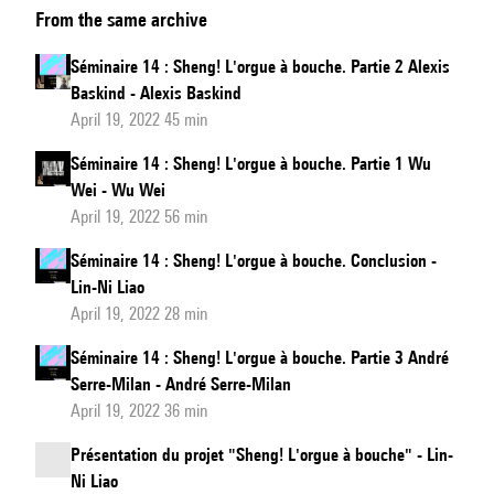
From the same archive
14
:
Séminaire 14 : Sheng! L'orgue à bouche. Partie 2 Alexis
Sheng!
Baskind - Alexis Baskind
L'orgue
April 19, 2022 45 min
à
Séminaire 14 : Sheng! L'orgue à bouche. Partie 1 Wu
bouche.
Wei - Wu Wei
Introduction
April 19, 2022 56 min
Séminaire 14 : Sheng! L'orgue à bouche. Conclusion -
Lin-Ni Liao
April 19, 2022 28 min
Séminaire 14 : Sheng! L'orgue à bouche. Partie 3 André
Serre-Milan - André Serre-Milan
April 19, 2022 36 min
Présentation du projet "Sheng! L'orgue à bouche" - Lin-
Ni Liao