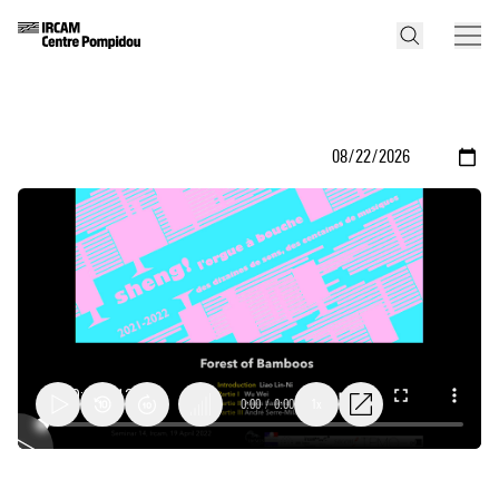
0:00
/
0:00
1x
Séminaire