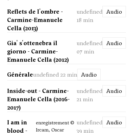
Reflets de l'ombre -
undefined
Audio
Carmine-Emanuele
18 min
Cella (2013)
Gia' s'ottenebra il
undefined
Audio
giorno - Carmine-
07 min
Emanuele Cella (2012)
Générale
undefined 22 min
Audio
Inside-out - Carmine-
undefined
Audio
Emanuele Cella (2016-
21 min
2017)
I am in
undefined
Audio
enregistrement ©
blood -
Ircam, Oscar
39 min