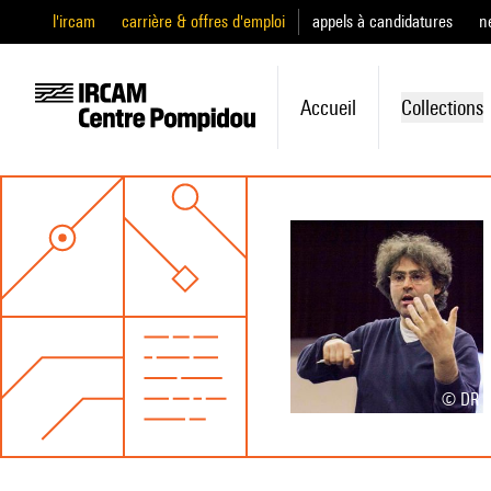
l'ircam
carrière & offres d'emploi
appels à candidatures
n
Accueil
Collections
© DR