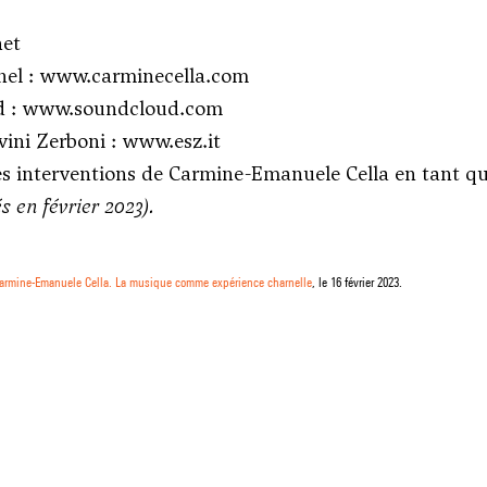
net
nel :
www.carminecella.com
d :
www.soundcloud.com
vini Zerboni :
www.esz.it
es
interventions de Carmine-Emanuele Cella
en tant qu
és en février 2023).
Carmine-Emanuele Cella. La musique comme expérience charnelle
, le 16 février 2023.