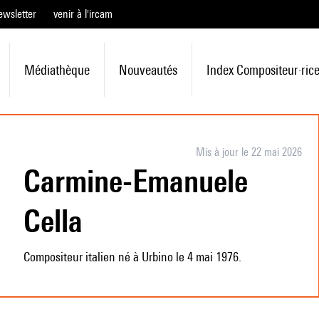
ewsletter
venir à l'ircam
Médiathèque
Nouveautés
Index Compositeur·ric
Mis à jour le 22 mai 2026
Carmine-Emanuele
Cella
Compositeur italien né à Urbino le 4 mai 1976.