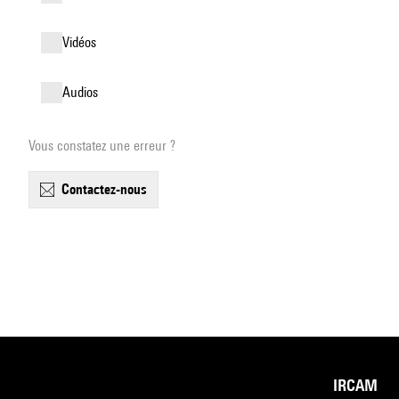
vidéos
audios
Vous constatez une erreur ?
contactez-nous
IRCAM