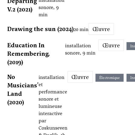
Departing
installation
sonore, 9
V.2 (2021)
min
Drawing the sun (2024)
Œuvre
20 min
Education In
Œuvre
installation
Ins
Remembering,
sonore, 9 min
(2019)
No
Œuvre
installation
Électronique
Ins
Musicians’
et
performance
Land
sonore et
(2020)
lumineuse
interactive
par
Coskunseven