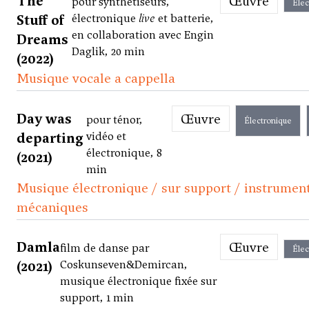
The
Œuvre
pour synthétiseurs,
Élec
Stuff of
électronique
live
et batterie,
en collaboration avec Engin
Dreams
Daglik, 20 min
(2022)
Musique vocale a cappella
Day was
Œuvre
pour ténor,
Électronique
departing
vidéo et
électronique, 8
(2021)
min
Musique électronique / sur support / instrumen
mécaniques
Damla
Œuvre
film de danse par
Élec
(2021)
Coskunseven&Demircan,
musique électronique fixée sur
support, 1 min