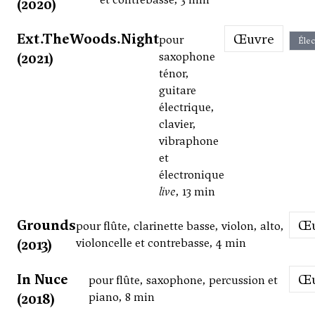
(2020)
Ext.TheWoods.Night
Œuvre
pour
Élec
(2021)
saxophone
ténor,
guitare
électrique,
clavier,
vibraphone
et
électronique
live
, 13 min
Grounds
pour flûte, clarinette basse, violon, alto,
(2013)
violoncelle et contrebasse, 4 min
In Nuce
pour flûte, saxophone, percussion et
(2018)
piano, 8 min