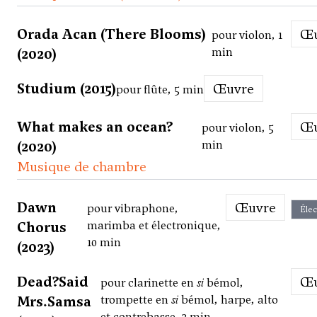
Orada Acan (There Blooms)
pour violon, 1
(2020)
min
Studium (2015)
Œuvre
pour flûte, 5 min
What makes an ocean?
pour violon, 5
(2020)
min
Musique de chambre
Dawn
Œuvre
pour vibraphone,
Élec
Chorus
marimba et électronique,
10 min
(2023)
Dead?Said
pour clarinette en
si
bémol,
Mrs.Samsa
trompette en
si
bémol, harpe, alto
et contrebasse, 3 min