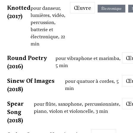
Knotted
Œuvre
pour danseur,
Électronique
(2017)
lumières, vidéo,
percussion,
batterie et
électronique, 22
min
Round Poetry
pour vibraphone et marimba,
(2016)
5 min
Sinew Of Images
pour quatuor à cordes, 5
(2018)
min
Spear
pour flûte, saxophone, percussionniste,
Song
piano, violon et violoncelle, 3 min
(2018)