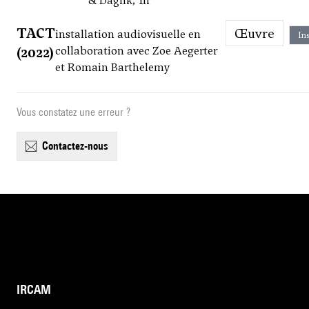
& Daglik, 1h
TACT
Œuvre
installation audiovisuelle en
Ins
(2022)
collaboration avec Zoe Aegerter
et Romain Barthelemy
Vous constatez une erreur ?
contactez-nous
IRCAM