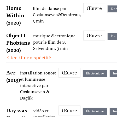
Home
Œuvre
film de danse par
Élec
Within
Coskunseven&Demircan,
5 min
(2020)
Object I
Œuvre
musique électronique
Élec
Phobians
pour le film de S.
Selvendran, 3 min
(2020)
Effectif non spécifié
Aer
Œuvre
installation sonore
Électronique
Ins
(2019)
et lumineuse
interactive par
Coskunseven &
Daglik
Day was
Œuvre
vidéo et
Électronique
Ins