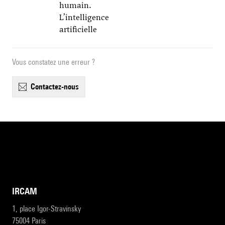
humain.
L’intelligence
artificielle
Vous constatez une erreur ?
contactez-nous
IRCAM
1, place Igor-Stravinsky
75004 Paris