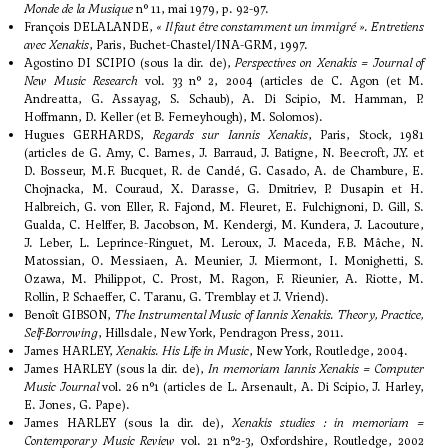
Monde de la Musique
n° 11, mai 1979, p. 92-97.
François DELALANDE,
« Il faut être constamment un immigré ». Entretiens
avec Xenakis
, Paris, Buchet-Chastel/INA-GRM, 1997.
Agostino DI SCIPIO (sous la dir. de),
Perspectives on Xenakis = Journal of
New Music Research
vol. 33 n° 2, 2004 (articles de C. Agon (et M.
Andreatta, G. Assayag, S. Schaub), A. Di Scipio, M. Hamman, P.
Hoffmann, D. Keller (et B. Ferneyhough), M. Solomos).
Hugues GERHARDS,
Regards sur Iannis Xenakis
, Paris, Stock, 1981
(articles de G. Amy, C. Barnes, J. Barraud, J. Batigne, N. Beecroft, J.Y. et
D. Bosseur, M.F. Bucquet, R. de Candé, G. Casado, A. de Chambure, E.
Chojnacka, M. Couraud, X. Darasse, G. Dmitriev, P. Dusapin et H.
Halbreich, G. von Eller, R. Fajond, M. Fleuret, E. Fulchignoni, D. Gill, S.
Gualda, C. Helffer, B. Jacobson, M. Kendergi, M. Kundera, J. Lacouture,
J. Leber, L. Leprince-Ringuet, M. Leroux, J. Maceda, F.B. Mâche, N.
Matossian, O. Messiaen, A. Meunier, J. Miermont, I. Monighetti, S.
Ozawa, M. Philippot, C. Prost, M. Ragon, F. Rieunier, A. Riotte, M.
Rollin, P. Schaeffer, C. Taranu, G. Tremblay et J. Vriend).
Benoît GIBSON,
The Instrumental Music of Iannis Xenakis. Theory, Practice,
Self-Borrowing
, Hillsdale, New York, Pendragon Press, 2011.
James HARLEY,
Xenakis. His Life in Music
, New York, Routledge, 2004.
James HARLEY (sous la dir. de),
In memoriam Iannis Xenakis = Computer
Music Journal
vol. 26 n°1 (articles de L. Arsenault, A. Di Scipio, J. Harley,
E. Jones, G. Pape).
James HARLEY (sous la dir. de),
Xenakis studies : in memoriam =
Contemporary Music Review
vol. 21 n°2-3, Oxfordshire, Routledge, 2002