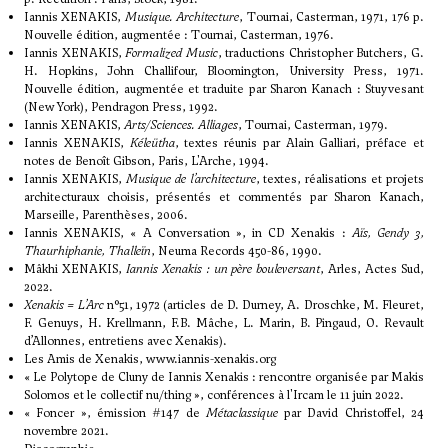
Iannis XENAKIS,
Musique. Architecture
, Tournai, Casterman, 1971, 176 p.
Nouvelle édition, augmentée : Tournai, Casterman, 1976.
Iannis XENAKIS,
Formalized Music
, traductions Christopher Butchers, G.
H. Hopkins, John Challifour, Bloomington, University Press, 1971.
Nouvelle édition, augmentée et traduite par Sharon Kanach : Stuyvesant
(New York), Pendragon Press, 1992.
Iannis XENAKIS,
Arts/Sciences. Alliages
, Tournai, Casterman, 1979.
Iannis XENAKIS,
Kéleütha
, textes réunis par Alain Galliari, préface et
notes de Benoît Gibson, Paris, L'Arche, 1994.
Iannis XENAKIS,
Musique de l’architecture
, textes, réalisations et projets
architecturaux choisis, présentés et commentés par Sharon Kanach,
Marseille, Parenthèses, 2006.
Iannis XENAKIS, « A Conversation », in CD Xenakis :
Aïs, Gendy 3,
Thaurhiphanie, Thalleïn
, Neuma Records 450-86, 1990.
Mâkhi XENAKIS,
Iannis Xenakis : un père bouleversant
, Arles, Actes Sud,
2022.
Xenakis = L’Arc
n°51, 1972 (articles de D. Durney, A. Droschke, M. Fleuret,
F. Genuys, H. Krellmann, F.B. Mâche, L. Marin, B. Pingaud, O. Revault
d’Allonnes, entretiens avec Xenakis).
Les Amis de Xenakis,
www.iannis-xenakis.org
«
Le Polytope de Cluny de Iannis Xenakis : rencontre organisée par Makis
Solomos et le collectif nu/thing
», conférences à l'Ircam le 11 juin 2022.
«
Foncer
», émission #147 de
Métaclassique
par David Christoffel, 24
novembre 2021.