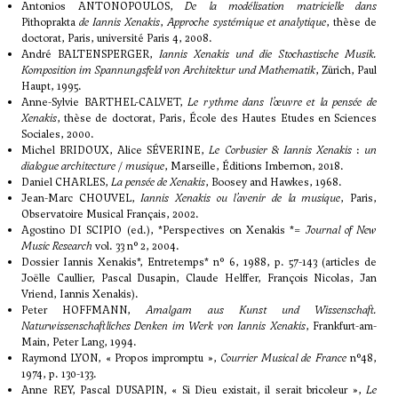
Antonios ANTONOPOULOS,
De la modélisation matricielle dans
Pithoprakta
de Iannis Xenakis
,
Approche systémique et analytique
, thèse de
doctorat, Paris, université Paris 4, 2008.
André BALTENSPERGER,
Iannis Xenakis und die Stochastische Musik.
Komposition im Spannungsfeld von Architektur und Mathematik
, Zürich, Paul
Haupt, 1995.
Anne-Sylvie BARTHEL-CALVET,
Le rythme dans l’œuvre et la pensée de
Xenakis
, thèse de doctorat, Paris, École des Hautes Etudes en Sciences
Sociales, 2000.
Michel BRIDOUX, Alice SÉVERINE,
Le Corbusier & Iannis Xenakis
:
un
dialogue architecture
/
musique
, Marseille, Éditions Imbernon, 2018.
Daniel CHARLES,
La pensée de Xenakis
, Boosey and Hawkes, 1968.
Jean-Marc CHOUVEL,
Iannis Xenakis ou l’avenir de la musique
, Paris,
Observatoire Musical Français, 2002.
Agostino DI SCIPIO (ed.), *Perspectives on Xenakis *=
Journal of New
Music Research
vol. 33 n° 2, 2004.
Dossier Iannis Xenakis*, Entretemps* n° 6, 1988, p. 57-143 (articles de
Joëlle Caullier, Pascal Dusapin, Claude Helffer, François Nicolas, Jan
Vriend, Iannis Xenakis).
Peter HOFFMANN,
Amalgam aus Kunst und Wissenschaft.
Naturwissenschaftliches Denken im Werk von Iannis Xenakis
, Frankfurt-am-
Main, Peter Lang, 1994.
Raymond LYON, « Propos impromptu »,
Courrier Musical de France
n°48,
1974, p. 130-133.
Anne REY, Pascal DUSAPIN, « Si Dieu existait, il serait bricoleur »,
Le