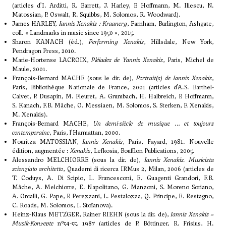
(articles d’I. Arditti, R. Barrett, J. Harley, P. Hoffmann, M. Iliescu, N.
Matossian, P. Oswalt, R. Squibbs, M. Solomos, R. Woodward).
James HARLEY,
Iannis Xenakis : Kraanerg
, Farnham, Burlington, Ashgate,
coll. « Landmarks in music since 1950 », 2015.
Sharon KANACH (éd.),
Performing Xenakis
, Hillsdale, New York,
Pendragon Press, 2010.
Marie-Hortense LACROIX,
Pléiades de Yannis Xenakis
, Paris, Michel de
Maule, 2001.
François-Bernard MACHE (sous le dir. de),
Portrait(s) de Iannis Xenakis
,
Paris, Bibliothèque Nationale de France, 2001 (articles d’A.S. Barthel-
Calvet, P. Dusapin, M. Fleuret, A. Grumbach, H. Halbreich, P. Hoffmann,
S. Kanach, F.B. Mâche, O. Messiaen, M. Solomos, S. Sterken, F. Xenakis,
M. Xenakis).
François-Bernard MACHE,
Un demi-siècle de musique … et toujours
contemporaine
, Paris, l’Harmattan, 2000.
Nouritza MATOSSIAN,
Iannis Xenakis
, Paris, Fayard, 1981. Nouvelle
édition, augmentée :
Xenakis
, Lefkosia, Boufflon Publications, 2005.
Alessandro MELCHIORRE (sous la dir. de),
Iannis Xenakis. Musicista
scienziato architetto
, Quaderni di ricerca IRMus 2, Milan, 2006 (articles de
T. Coduys, A. Di Scipio, L. Francesconi, E. Guagenti Grandori, F.B.
Mâche, A. Melchiorre, E. Napolitano, G. Manzoni, S. Moreno Soriano,
A. Orcalli, G. Pape, P. Perezzani, L. Pestalozza, Q. Principe, E. Restagno,
C. Roads, M. Solomos, I. Stoïanova).
Heinz-Klaus METZGER, Rainer RIEHN (sous la dir. de),
Iannis Xenakis =
Musik-Konzepte
n°54-55, 1987 (articles de P. Böttinger, R. Frisius, H.