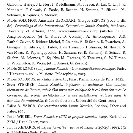
Guillot, J. Harley, J.L. Hervé, P. Hoffmann, M. Iliescu, A. Lai, C. Limá, R.
Mandolini, P. Oswalt, C. Pardo, B. Raanan, H. Santana, E. Sikiaridi, M.
Solomos, R. Squibbs, S. Sterken).
Makis SOLOMOS, Anastasia GEORGAKI, Giorgos ZERVOS (sous la dir.
de),
Proceedings of the International Symposium Iannis Xenakis
, Athènes,
University of Athens, 2005,
www.iannis-xenakis.org
(articles de C.
Anagnostopoulou (et C. Share, D. Conklin), A. Antonopoulos, A.S.
Barthel-Calvet, S. Bridoux-Michel, P. Couprie, A. Di Scipio, D. Exarchos, A.
Georgaki, B. Gibson, J. Harley, J. de Henau, P. Hofmann, M. Iliescu, S.
van Maas, K. Paparrigopoulos, H. Santana (et R. Santana), S. Schaub, B.
Sluchin, M. Solomos, R. Squibbs, M. Tsetsos, K. Tsougras, C. W. Turner,
E. Vagopoulou, K. Wong (et K. Jones), G. Zervos).
Makis SOLOMOS (dir.),
Iannis Xenakis : la musique électroacoustique
, Paris,
L'Harmattan, coll. « Musique-Philosophie », 2015.
Makis SOLOMOS,
Révolutions Xenakis
, Paris, Philharmonie de Paris, 2022.
Sven STERKEN,
Iannis Xenakis, ingénieur et architecte. Une analyse
thématique de l’œuvre, suivie d’un inventaire critique de la collaboration avec Le
Corbusier, des projets architecturaux et des installations réalisées dans le
domaine du multimédia
, thèse de doctorat, Université de Gent, 2004.
Bálint A. VARGA,
Conversations with Iannis Xenakis
, London, Faber and
Faber, 1996.
Peter WEIBEL,
From Xenakis's UPIC to graphic notation today
, Karlsruhe,
ZKM / Hatje Cantz, 2020.
Iannis XENAKIS,
Musiques formelles = Revue Musicale
n°253-254, 1963, 232
p. Réédition : Paris, Stock, 1981.