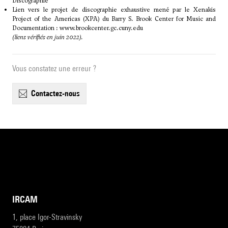
Discographie
Lien vers le projet de discographie exhaustive mené par le Xenakis
Project of the Americas (XPA) du Barry S. Brook Center for Music and
Documentation :
www.brookcenter.gc.cuny.edu
(liens vérifiés en juin 2022).
Vous constatez une erreur ?
contactez-nous
IRCAM
1, place Igor-Stravinsky