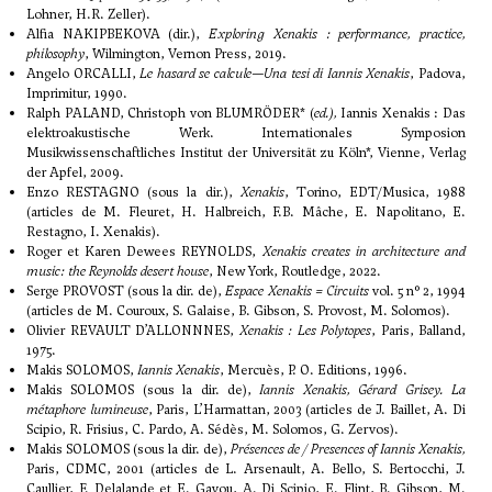
Lohner, H.R. Zeller).
Alfia NAKIPBEKOVA (dir.),
Exploring Xenakis : performance, practice,
philosophy
, Wilmington, Vernon Press, 2019.
Angelo ORCALLI,
Le hasard se calcule—Una tesi di Iannis Xenakis
, Padova,
Imprimitur, 1990.
Ralph PALAND, Christoph von BLUMRÖDER* (
ed.),
Iannis Xenakis : Das
elektroakustische Werk. Internationales Symposion
Musikwissenschaftliches Institut der Universität zu Köln*, Vienne, Verlag
der Apfel, 2009.
Enzo RESTAGNO (sous la dir.),
Xenakis
, Torino, EDT/Musica, 1988
(articles de M. Fleuret, H. Halbreich, F.B. Mâche, E. Napolitano, E.
Restagno, I. Xenakis).
Roger et Karen Dewees REYNOLDS,
Xenakis creates in architecture and
music: the Reynolds desert house
, New York, Routledge, 2022.
Serge PROVOST (sous la dir. de),
Espace Xenakis = Circuits
vol. 5 n° 2, 1994
(articles de M. Couroux, S. Galaise, B. Gibson, S. Provost, M. Solomos).
Olivier REVAULT D’ALLONNNES,
Xenakis : Les Polytopes
, Paris, Balland,
1975.
Makis SOLOMOS,
Iannis Xenakis
, Mercuès, P. O. Editions, 1996.
Makis SOLOMOS (sous la dir. de),
Iannis Xenakis, Gérard Grisey. La
métaphore lumineuse
, Paris, L’Harmattan, 2003 (articles de J. Baillet, A. Di
Scipio, R. Frisius, C. Pardo, A. Sédès, M. Solomos, G. Zervos).
Makis SOLOMOS (sous la dir. de),
Présences de / Presences of Iannis Xenakis,
Paris, CDMC, 2001 (articles de L. Arsenault, A. Bello, S. Bertocchi, J.
Caullier, F. Delalande et E. Gayou, A. Di Scipio, E. Flint, B. Gibson, M.