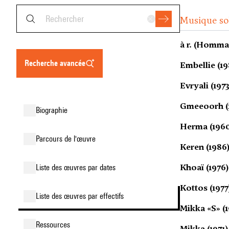
Musique sol
à r. (Hommag
recherche avancée
Embellie (19
Evryali (1973
Gmeeoorh (
biographie
Herma (1960
parcours de l'œuvre
Keren (1986
Khoaï (1976)
liste des œuvres par dates
Kottos (1977
liste des œuvres par effectifs
Mikka «S» (1
ressources
Mikka (1971)