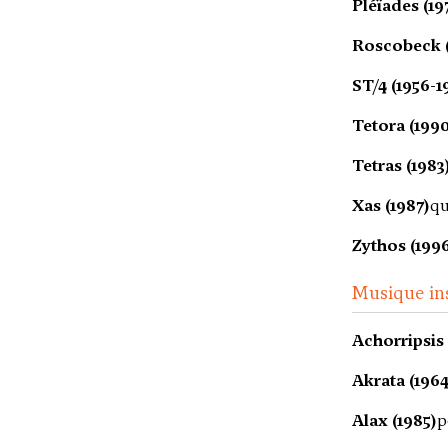
Pléïades (19
Roscobeck 
ST/4 (1956-1
Tetora (1990
Tetras (1983
Xas (1987)
qu
Zythos (199
Musique in
Achorripsis 
Akrata (1964
Alax (1985)
p