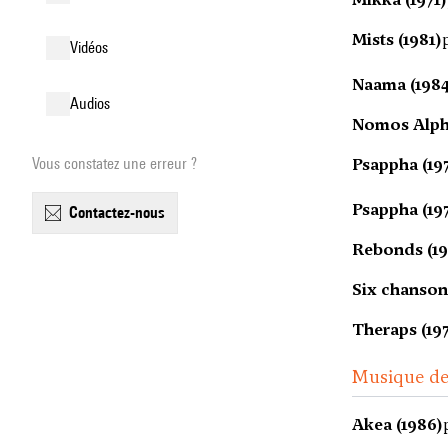
Mists (1981)
vidéos
Naama (1984
audios
Nomos Alpha
Vous constatez une erreur ?
Psappha (19
Psappha (19
contactez-nous
Rebonds (19
Six chansons
Theraps (197
Musique d
Akea (1986)