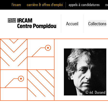
l'ircam
carrière & offres d'emploi
appels à candidatures
n
Accueil
Collections
© éd. Durand