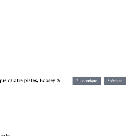
ue quatre pistes, Boosey &
Électronique
Scénique