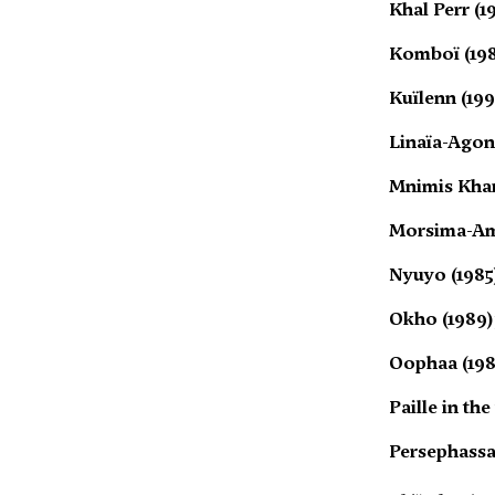
Khal Perr (1
Komboï (198
Kuïlenn (199
Linaïa-Agon 
Mnimis Khar
Morsima-Am
Nyuyo (1985
Okho (1989)
Oophaa (198
Paille in th
Persephassa