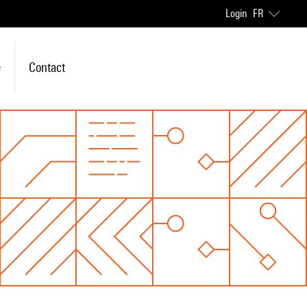
Login
FR
e
Contact