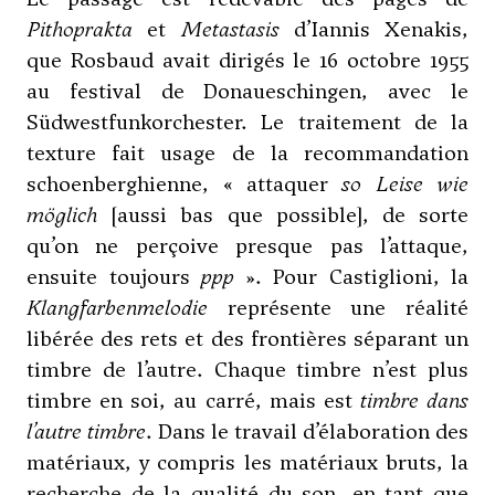
Pithoprakta
et
Metastasis
d’Iannis Xenakis,
que Rosbaud avait dirigés le 16 octobre 1955
au festival de Donaueschingen, avec le
Südwestfunkorchester. Le traitement de la
texture fait usage de la recommandation
schoenberghienne, « attaquer
so Leise wie
möglich
[aussi bas que possible], de sorte
qu’on ne perçoive presque pas l’attaque,
ensuite toujours
ppp
». Pour Castiglioni, la
Klangfarbenmelodie
représente une réalité
libérée des rets et des frontières séparant un
timbre de l’autre. Chaque timbre n’est plus
timbre en soi, au carré, mais est
timbre dans
l’autre timbre
. Dans le travail d’élaboration des
matériaux, y compris les matériaux bruts, la
recherche de la qualité du son, en tant que