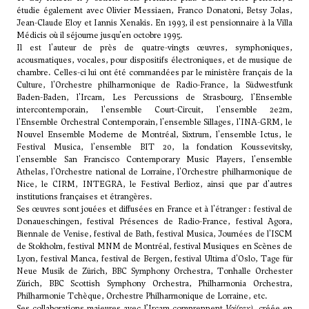
étudie également avec
Olivier Messiaen
,
Franco Donatoni
,
Betsy Jolas
,
Jean-Claude Eloy
et Iannis Xenakis. En 1993, il est pensionnaire à la Villa
Médicis où il séjourne jusqu'en octobre 1995.
Il est l'auteur de près de quatre-vingts œuvres, symphoniques,
acousmatiques, vocales, pour dispositifs électroniques, et de musique de
chambre. Celles-ci lui ont été commandées par le ministère français de la
Culture, l'Orchestre philharmonique de Radio-France, la Südwestfunk
Baden-Baden, l'Ircam, Les Percussions de Strasbourg, l'Ensemble
intercontemporain, l'ensemble Court-Circuit, l'ensemble 2e2m,
l'Ensemble Orchestral Contemporain, l'ensemble Sillages, l'INA-GRM, le
Nouvel Ensemble Moderne de Montréal, Sixtrum, l'ensemble Ictus, le
Festival Musica, l'ensemble BIT 20, la fondation Koussevitsky,
l'ensemble San Francisco Contemporary Music Players, l'ensemble
Athelas, l'Orchestre national de Lorraine, l'Orchestre philharmonique de
Nice, le CIRM, INTEGRA, le Festival Berlioz, ainsi que par d'autres
institutions françaises et étrangères.
Ses œuvres sont jouées et diffusées en France et à l'étranger : festival de
Donaueschingen, festival Présences de Radio-France, festival Agora,
Biennale de Venise, festival de Bath, festival Musica, Journées de l'ISCM
de Stokholm, festival MNM de Montréal, festival Musiques en Scènes de
Lyon, festival Manca, festival de Bergen, festival Ultima d'Oslo, Tage für
Neue Musik de Zürich, BBC Symphony Orchestra, Tonhalle Orchester
Zürich, BBC Scottish Symphony Orchestra, Philharmonia Orchestra,
Philharmonie Tchèque, Orchestre Philharmonique de Lorraine, etc.
Ses collaborations majeures avec l’Ircam comprennent
Voi(rex)
, créée en