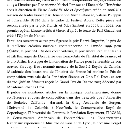
2003 à l’Institut par Donatienne Michel-Dansac et l’Ensemble L’Itinéraire
sous la direction de Pierre-André Valade et
Apocalypsis
, créée en 2006 à la
maison de Radio France par Donatienne Michel-Dansac, Valérie Philippin
et l’Ensemble BIT20 dans le cadre du festival Agora. Cette pièce est
récompensée par le prix Francis et Mica Salabert en 2007. En 2022, son
premier opéra,
L'annonce faite à Marie
, d'après le texte de Paul Claudel est
créé à l'Opéra de Nantes.
Parmi ses nombreux autres prix figurent le prix Hervé Dugardin, le prix de
la meilleure création musicale contemporaine de l'année 1996 pour
(d')Aller
, le prix SACEM des compositeurs, le prix André Caplet et Nadia
et Lili Boulanger de l'Académie des Beaux-Arts de l'Institut de France, et
le prix Arthur Honegger de la Fondation de France pour l'ensemble de son
œuvre. En 2015, il est nommé membre de la Société Royale du Canada,
l’Académie des beaux-arts de l’Institut de France lui attribue le Prix de
composition musicale de la Fondation Simone et Cino Del Duca, et son
disque
Quid sit Musicus
reçoit le Grand Prix du Disque 2015 décerné par
l’Académie Charles Cros.
Il publie de nombreux articles sur la musique contemporaine, donne
conférences et cours de composition dans des lieux tels que l'Université
de Berkeley Californie, Harvard, la Grieg Academie de Bergen,
l'Université de Columbia à New-York, le Conservatoire Royal de
Copenhague, l'Université de Toronto, la Fondation Royaumont, l'IRCAM,
le Conservatoire Américain de Fontainebleau, les Conservatoires
Nationaux supérieurs de Musique de Paris et de Lyon, le domaine Forget