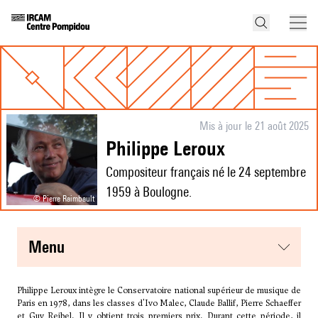
Mis à jour le 21 août 2025
Philippe Leroux
Compositeur français né le 24 septembre
1959 à Boulogne.
© Pierre Raimbault
menu
Philippe Leroux intègre le Conservatoire national supérieur de musique de
Paris en 1978, dans les classes d'
Ivo Malec
, Claude Ballif,
Pierre Schaeffer
et
Guy Reibel
. Il y obtient trois premiers prix. Durant cette période, il