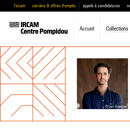
l'ircam
carrière & offres d'emploi
appels à candidatures
n
Accueil
Collections
© Lars Svankjær