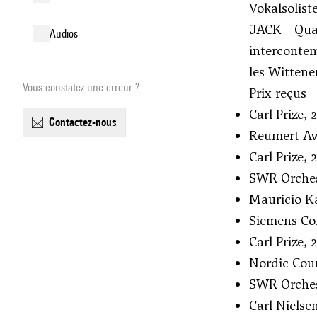
Vokalsolist
JACK Quar
audios
intercontem
les Wittene
Vous constatez une erreur ?
Prix reçus
Carl Prize, 
contactez-nous
Reumert Aw
Carl Prize, 
SWR Orchest
Mauricio Ka
Siemens Com
Carl Prize, 2
Nordic Coun
SWR Orchest
Carl Nielse