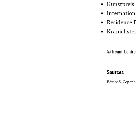
Kunstpreis 
Internation
Residence 
Kranichste
© Ircam-Centre
sources
Edition·S, Copenh