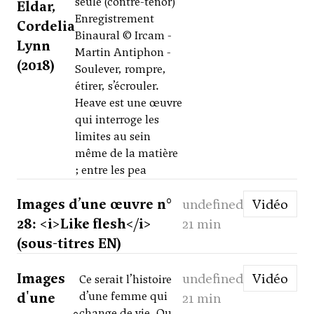
seule (contre-ténor)
Eldar,
Enregistrement
Cordelia
Binaural © Ircam -
Lynn
Martin Antiphon -
(2018)
Soulever, rompre,
étirer, s’écrouler.
Heave est une œuvre
qui interroge les
limites au sein
même de la matière
; entre les pea
Images d’une œuvre n°
undefined
Vidéo
28: <i>Like flesh</i>
21 min
(sous-titres EN)
Images
undefined
Vidéo
Ce serait l’histoire
d'une
d’une femme qui
21 min
change de vie. Ou