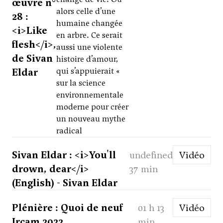
œuvre n°
alors celle d’une
28 :
humaine changée
<i>Like
en arbre. Ce serait
flesh</i>,
aussi une violente
de Sivan
histoire d’amour,
Eldar
qui s’appuierait «
sur la science
environnementale
moderne pour créer
un nouveau mythe
radical
Sivan Eldar : <i>You'll
undefined
Vidéo
drown, dear</i>
37 min
(English) - Sivan Eldar
Plénière : Quoi de neuf
01 h 13
Vidéo
Ircam 2022
min