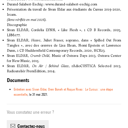
Durand-Salabert-Eschig :
www.durand-salabert-eschig.com
Présentation du travail de Sivan Eldar aux étudiants du Cursus 2019-2020
,
Ircam.
(liens vérifiés en mai 2026).
Discographie
Sivan ELDAR, Cordelia LYNN, « Like Flesh », 1 CD B Records, 2025,
LBM077.
Sivan ELDAR,
Heave
, Juliet Fraser, soprano, dans « Spilled Out From
Tangles », avec des œuvres de Lisa Illean, Nomi Epstein et Lawrence
Dunn, 1 CD Huddersfield Contemporary Records, 2020, HCR23.
Sivan ELDAR,
Crumb Child
, Music of Ostrava Days 2013, Ostrava Center
for New Music, 2015.
Sivan ELDAR,
On Air | Behind Glass
, rAdioCUSTICA Selected 2013,
Radioateliér PremEdition, 2014.
Documents
Entretien avec Sivan Eldar, Oren Boneh et Roque Rivas : Le Cursus : une étape
essentielle
, le 31 mai 2021.
Vous constatez une erreur ?
contactez-nous