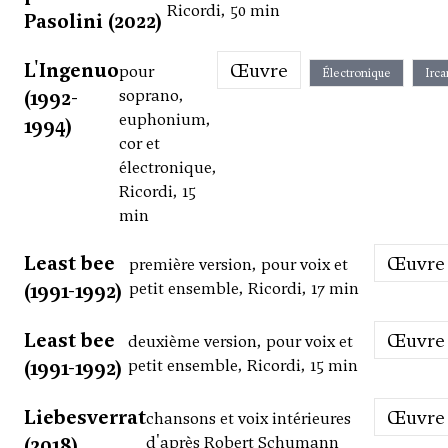
Ricordi, 50 min
Pasolini (2022)
L'Ingenuo
Œuvre
pour
Électronique
Irc
(1992-
soprano,
euphonium,
1994)
cor et
électronique,
Ricordi, 15
min
Least bee
Œuvre
première version, pour voix et
(1991-1992)
petit ensemble, Ricordi, 17 min
Least bee
Œuvre
deuxième version, pour voix et
(1991-1992)
petit ensemble, Ricordi, 15 min
Liebesverrat
Œuvre
chansons et voix intérieures
(2018)
d'après Robert Schumann