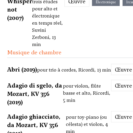
Whisper
Œuvre
trois études
Électronique
Irc
not
pour alto et
électronique
(2007)
en temps réel,
Suvini
Zerboni, 13
min
Musique de chambre
Abri (2019)
Œuvre
pour trio à cordes, Ricordi, 13 min
Adagio di sgelo, da
Œuvre
pour violon, flûte
Mozart, KV 356
basse et alto, Ricordi,
5 min
(2019)
Adagio ghiacciato,
Œuvre
pour toy-piano (ou
da Mozart, KV 356
célesta) et violon, 4
min