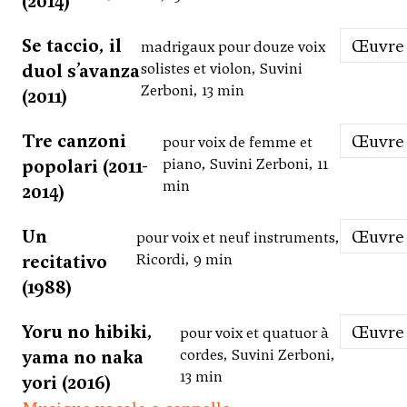
(2014)
Se taccio, il
Œuvre
madrigaux pour douze voix
duol s’avanza
solistes et violon, Suvini
Zerboni, 13 min
(2011)
Tre canzoni
Œuvre
pour voix de femme et
popolari (2011-
piano, Suvini Zerboni, 11
min
2014)
Un
Œuvre
pour voix et neuf instruments,
recitativo
Ricordi, 9 min
(1988)
Yoru no hibiki,
Œuvre
pour voix et quatuor à
yama no naka
cordes, Suvini Zerboni,
13 min
yori (2016)