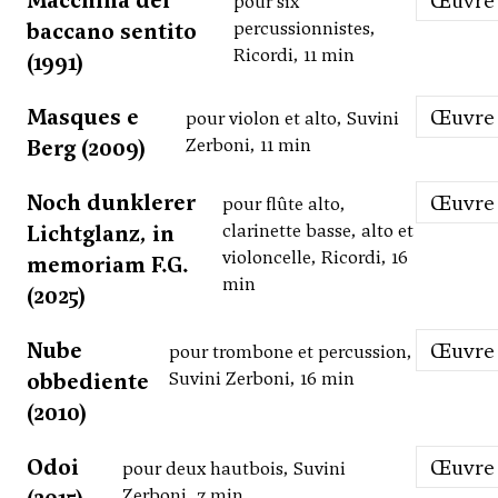
Macchina del
Œuvre
pour six
baccano sentito
percussionnistes,
Ricordi, 11 min
(1991)
Masques e
Œuvre
pour violon et alto, Suvini
Berg (2009)
Zerboni, 11 min
Noch dunklerer
Œuvre
pour flûte alto,
Lichtglanz, in
clarinette basse, alto et
violoncelle, Ricordi, 16
memoriam F.G.
min
(2025)
Nube
Œuvre
pour trombone et percussion,
obbediente
Suvini Zerboni, 16 min
(2010)
Odoi
Œuvre
pour deux hautbois, Suvini
Zerboni, 7 min