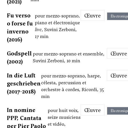
(2021)
Fu verso
Œuvre
pour mezzo-soprano,
Électroniq
o forse fu
piano et électronique
live
, Suvini Zerboni,
inverno
17 min
(2016)
Godspell
Œuvre
pour mezzo-soprano et ensemble,
(2002)
Suvini Zerboni, 10 min
In die Luft
Œuvre
pour mezzo-soprano, harpe,
geschrieben
célesta, percussion et
orchestre à cordes, Ricordi, 35
(2017-2018)
min
In nomine
Œuvre
pour huit voix,
Électroniq
PPP, Cantata
seize musiciens
et vidéo,
per Pier Paolo