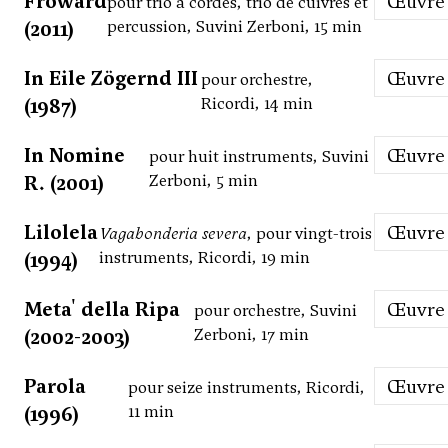
Froward
Œuvre
pour trio à cordes, trio de cuivres et
(2011)
percussion, Suvini Zerboni, 15 min
In Eile Zögernd III
Œuvre
pour orchestre,
(1987)
Ricordi, 14 min
In Nomine
Œuvre
pour huit instruments, Suvini
R. (2001)
Zerboni, 5 min
Lilolela
Œuvre
Vagabonderia severa
, pour vingt-trois
(1994)
instruments, Ricordi, 19 min
Meta' della Ripa
Œuvre
pour orchestre, Suvini
(2002-2003)
Zerboni, 17 min
Parola
Œuvre
pour seize instruments, Ricordi,
(1996)
11 min