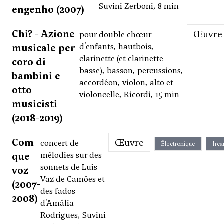
Suvini Zerboni, 8 min
engenho (2007)
Chi? - Azione
Œuvre
pour double chœur
musicale per
d'enfants, hautbois,
clarinette (et clarinette
coro di
basse), basson, percussions,
bambini e
accordéon, violon, alto et
otto
violoncelle, Ricordi, 15 min
musicisti
(2018-2019)
Com
Œuvre
concert de
Électronique
Irc
que
mélodies sur des
sonnets de Luís
voz
Vaz de Camões et
(2007-
des fados
2008)
d'Amália
Rodrigues, Suvini