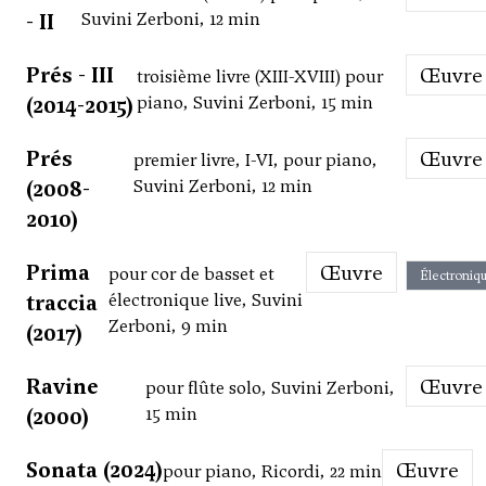
- II
Suvini Zerboni, 12 min
Prés - III
Œuvre
troisième livre (XIII-XVIII) pour
(2014-2015)
piano, Suvini Zerboni, 15 min
Prés
Œuvre
premier livre, I-VI, pour piano,
(2008-
Suvini Zerboni, 12 min
2010)
Prima
Œuvre
pour cor de basset et
Électroniq
traccia
électronique live, Suvini
Zerboni, 9 min
(2017)
Ravine
Œuvre
pour flûte solo, Suvini Zerboni,
(2000)
15 min
Sonata (2024)
Œuvre
pour piano, Ricordi, 22 min