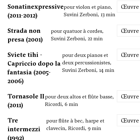
Sonatinexpressive
Œuvre
pour violon et piano,
(2011-2012)
Suvini Zerboni, 13 min
Strada non
Œuvre
pour quatuor à cordes,
presa (2001)
Suvini Zerboni, 22 min
Sviete tihi -
Œuvre
pour deux pianos et
Capriccio dopo la
deux percussionistes,
Suvini Zerboni, 14 min
fantasia (2005-
2006)
Tornasole II
Œuvre
pour deux altos et flûte basse,
(2011)
Ricordi, 6 min
Tre
Œuvre
pour flûte à bec, harpe et
intermezzi
clavecin, Ricordi, 9 min
(1992)