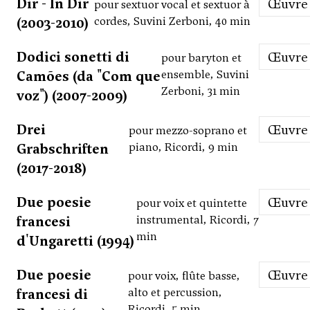
Dir - In Dir
Œuvre
pour sextuor vocal et sextuor à
(2003-2010)
cordes, Suvini Zerboni, 40 min
Dodici sonetti di
Œuvre
pour baryton et
Camões (da "Com que
ensemble, Suvini
Zerboni, 31 min
voz") (2007-2009)
Drei
Œuvre
pour mezzo-soprano et
Grabschriften
piano, Ricordi, 9 min
(2017-2018)
Due poesie
Œuvre
pour voix et quintette
francesi
instrumental, Ricordi, 7
min
d'Ungaretti (1994)
Due poesie
Œuvre
pour voix, flûte basse,
francesi di
alto et percussion,
Ricordi, 5 min