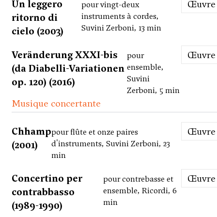
Un leggero
Œuvre
pour vingt-deux
ritorno di
instruments à cordes,
Suvini Zerboni, 13 min
cielo (2003)
Ver­än­de­rung XXXI-bis
Œuvre
pour
(da Diabelli-Variationen
ensemble,
Suvini
op. 120) (2016)
Zerboni, 5 min
Musique concertante
Chhamp
Œuvre
pour flûte et onze paires
(2001)
d'instruments, Suvini Zerboni, 23
min
Concertino per
Œuvre
pour contrebasse et
contrabbasso
ensemble, Ricordi, 6
min
(1989-1990)