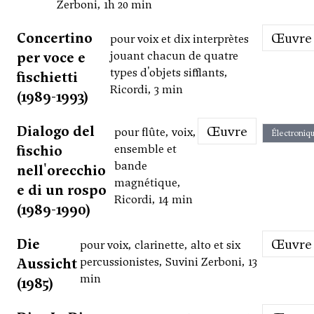
Zerboni, 1h 20 min
Concertino
Œuvre
pour voix et dix interprètes
per voce e
jouant chacun de quatre
types d'objets sifflants,
fischietti
Ricordi, 3 min
(1989-1993)
Dialogo del
Œuvre
pour flûte, voix,
Électroniq
fischio
ensemble et
bande
nell'orecchio
magnétique,
e di un rospo
Ricordi, 14 min
(1989-1990)
Die
Œuvre
pour voix, clarinette, alto et six
Aussicht
percussionistes, Suvini Zerboni, 13
min
(1985)