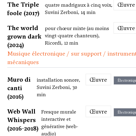
The Triple
Œuvre
quatre madrigaux à cinq voix,
foole (2017)
Suvini Zerboni, 14 min
The world
Œuvre
pour chœur mixte (au moins
grown dark
vingt-quatre chanteurs),
Ricordi, 12 min
(2024)
Musique électronique / sur support / instrumen
mécaniques
Muro di
Œuvre
installation sonore,
Électroniq
canti
Suvini Zerboni, 30
min
(2016)
Web Wall
Œuvre
Fresque murale
Électroniq
Whispers
interactive et
générative (web-
(2016-2018)
audio)