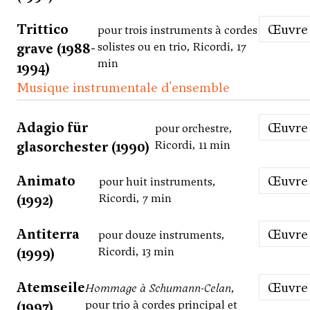
Trittico
Œuvre
pour trois instruments à cordes
grave (1988-
solistes ou en trio, Ricordi, 17
min
1994)
Musique instrumentale d'ensemble
Adagio für
Œuvre
pour orchestre,
glasorchester (1990)
Ricordi, 11 min
Animato
Œuvre
pour huit instruments,
(1992)
Ricordi, 7 min
Antiterra
Œuvre
pour douze instruments,
(1999)
Ricordi, 13 min
Atemseile
Œuvre
Hommage à Schumann-Celan
,
(1997)
pour trio à cordes principal et