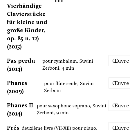
min
Vierhändige
Clavierstücke
für kleine und
große Kinder,
op. 85 n. 12)
(2015)
Pas perdu
Œuvre
pour cymbalum, Suvini
(2014)
Zerboni, 4 min
Phanes
Œuvre
pour flûte seule, Suvini
(2009)
Zerboni
Phanes II
Œuvre
pour saxophone soprano, Suvini
(2014)
Zerboni, 9 min
Prés
Œuvre
deuxième livre (VII-XII) pour piano,