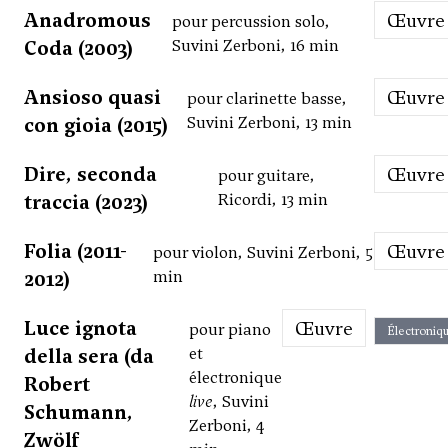
Anadromous
Œuvre
pour percussion solo,
Coda (2003)
Suvini Zerboni, 16 min
Ansioso quasi
Œuvre
pour clarinette basse,
con gioia (2015)
Suvini Zerboni, 13 min
Dire, seconda
Œuvre
pour guitare,
traccia (2023)
Ricordi, 13 min
Folia (2011-
Œuvre
pour violon, Suvini Zerboni, 5
2012)
min
Luce ignota
Œuvre
pour piano
Électroniq
della sera (da
et
électronique
Robert
live
, Suvini
Schumann,
Zerboni, 4
Zwölf