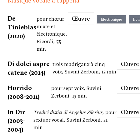
Musique vocale a cappella
De
Œuvre
pour chœur
Électronique
Irc
Tinieblas
mixte et
électronique,
(2020)
Ricordi, 55
min
Di dolci aspre
Œuvre
trois madrigaux à cinq
catene (2014)
voix, Suvini Zerboni, 12 min
Horrido
Œuvre
pour sept voix, Suvini
(2008-2011)
Zerboni, 13 min
In Dir
Œuvre
Tredici distici di Angelus Silesius
, pour
(2003-
sextuor vocal, Suvini Zerboni, 21
min
2004)