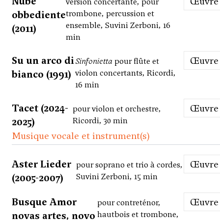
Nube
Œuvre
version concertante, pour
obbediente
trombone, percussion et
ensemble, Suvini Zerboni, 16
(2011)
min
Su un arco di
Œuvre
Sinfonietta
pour flûte et
bianco (1991)
violon concertants, Ricordi,
16 min
Tacet (2024-
Œuvre
pour violon et orchestre,
2025)
Ricordi, 30 min
Musique vocale et instrument(s)
Aster Lieder
Œuvre
pour soprano et trio à cordes,
(2005-2007)
Suvini Zerboni, 15 min
Busque Amor
Œuvre
pour contreténor,
novas artes, novo
hautbois et trombone,