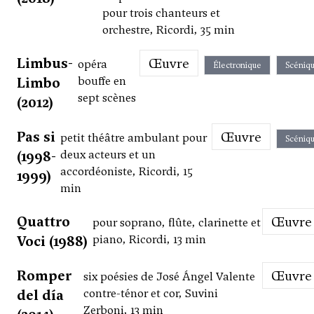
pour trois chanteurs et
orchestre, Ricordi, 35 min
Limbus-
Œuvre
opéra
Électronique
Scéniq
Limbo
bouffe en
sept scènes
(2012)
Pas si
Œuvre
petit théâtre ambulant pour
Scéniq
(1998-
deux acteurs et un
accordéoniste, Ricordi, 15
1999)
min
Quattro
Œuvre
pour soprano, flûte, clarinette et
Voci (1988)
piano, Ricordi, 13 min
Romper
Œuvre
six poésies de José Ángel Valente
del día
contre-ténor et cor, Suvini
Zerboni, 13 min