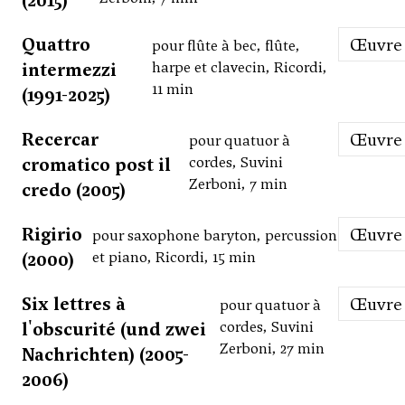
(2015)
Quattro
Œuvre
pour flûte à bec, flûte,
intermezzi
harpe et clavecin, Ricordi,
11 min
(1991-2025)
Recercar
Œuvre
pour quatuor à
cromatico post il
cordes, Suvini
Zerboni, 7 min
credo (2005)
Rigirio
Œuvre
pour saxophone baryton, percussion
(2000)
et piano, Ricordi, 15 min
Six lettres à
Œuvre
pour quatuor à
l'obscurité (und zwei
cordes, Suvini
Zerboni, 27 min
Nachrichten) (2005-
2006)