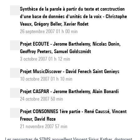
Synthèse de la parole à partir du texte et construction
d'une base de données d'unités de la voix - Christophe
Veaux, Grégory Beller, Xavier Rodet
26 septembre 2007 01 h 00 min
Projet ECOUTE - Jerome Barthelemy, Nicolas Donin,
Geoffroy Peeters, Samuel Goldszmidt
3 octobre 2007 01 h 12 min
Projet MusicDiscover - David Fenech Saint Genieys
10 octobre 2007 01 h 10 min
Projet CASPAR - Jerome Barthelemy, Alain Bonardi
24 octobre 2007 50 min
Projet CONSONNES 1ère partie - René Caussé, Vincent
Freour, David Roze
21 novembre 2007 57 min
Les rencontres de STMS accueillent Vincent Sirius Kather, doctorant