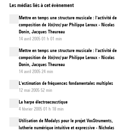
Les médias liés à cet évènement
Learning
en
Mettre en temps une structure musicale : l'activité de
bioacoustique
composition de
Voi(rex)
par Philippe Leroux - Nicolas
:
Donin, Jacques Theureau
structurer
14 avril 2005 01 h 01 min
de
Mettre en temps une structure musicale : l'activité de
grandes
composition de
Voi(rex)
par Philippe Leroux - Nicolas
quantités
Donin, Jacques Theureau
d'enregistrements
14 avril 2005 24 min
acoustiques
L'estimation de fréquences fondamentales multiples
pour
12 mai 2005 52 min
chercher
La harpe électroacoustique
des
4 février 2005 01 h 18 min
espèces
inconnues
Utilisation de Modalys pour le projet VoxStruments,
lutherie numérique intuitive et expressive - Nicholas