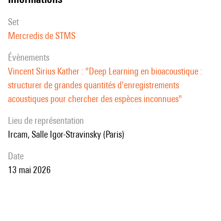
caractéristiques créés par les modèles de deep learning en
bioacoustiques peuvent être utilisés comme extracteurs de
set
bioacoustique et sur la manière dont ils peuvent nous guider pour
caractéristiques pour découvrir de nouvelles espèces.
Mercredis de STMS
répondre à des questions écologiques liées à la détection d'espèces
inconnues.
évènements
Vincent Sirius Kather : "Deep Learning en bioacoustique :
structurer de grandes quantités d'enregistrements
acoustiques pour chercher des espèces inconnues"
Lieu de représentation
Ircam, Salle Igor-Stravinsky (Paris)
date
13 mai 2026