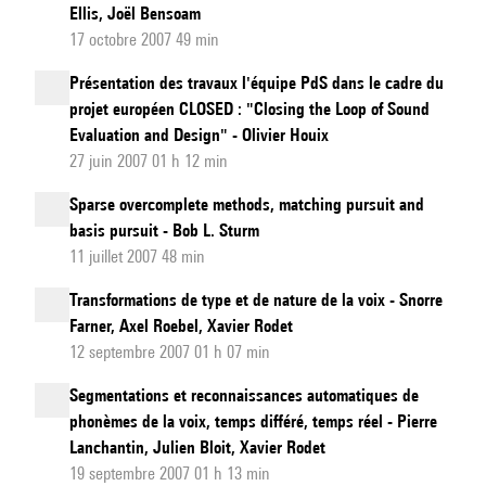
Ellis, Joël Bensoam
17 octobre 2007 49 min
Présentation des travaux l'équipe PdS dans le cadre du
projet européen CLOSED : "Closing the Loop of Sound
Evaluation and Design" - Olivier Houix
27 juin 2007 01 h 12 min
Sparse overcomplete methods, matching pursuit and
basis pursuit - Bob L. Sturm
11 juillet 2007 48 min
Transformations de type et de nature de la voix - Snorre
Farner, Axel Roebel, Xavier Rodet
12 septembre 2007 01 h 07 min
Segmentations et reconnaissances automatiques de
phonèmes de la voix, temps différé, temps réel - Pierre
Lanchantin, Julien Bloit, Xavier Rodet
19 septembre 2007 01 h 13 min