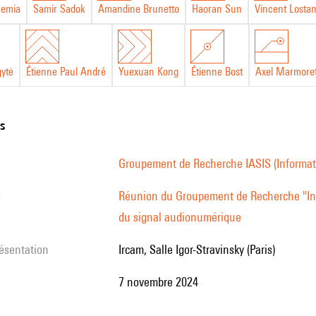
hemia
Samir Sadok
Amandine Brunetto
Haoran Sun
Vincent Losta
gytė
Étienne Paul André
Yuexuan Kong
Étienne Bost
Axel Marmore
ns
Groupement de Recherche IASIS (Informati
s
Réunion du Groupement de Recherche "Inf
du signal audionumérique
résentation
Ircam, Salle Igor-Stravinsky (Paris)
7 novembre 2024