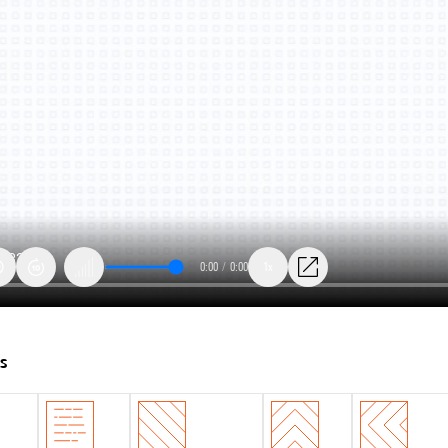
0:00
/
0:00
1x
ts
s