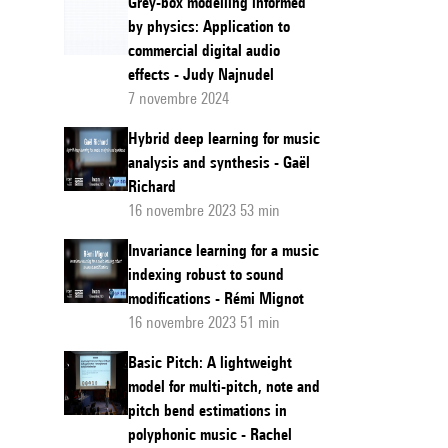
Grey-box modelling informed
by physics: Application to
commercial digital audio
effects - Judy Najnudel
7 novembre 2024
Hybrid deep learning for music
analysis and synthesis - Gaël
Richard
16 novembre 2023 53 min
Invariance learning for a music
indexing robust to sound
modifications - Rémi Mignot
16 novembre 2023 51 min
Basic Pitch: A lightweight
model for multi-pitch, note and
pitch bend estimations in
polyphonic music - Rachel