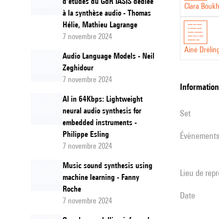
d'études du GdR IASIS dédiée
Clara Bouk
à la synthèse audio - Thomas
Hélie, Mathieu Lagrange
7 novembre 2024
Ainė Drėlin
Audio Language Models - Neil
Zeghidour
7 novembre 2024
informatio
AI in 64Kbps: Lightweight
neural audio synthesis for
set
embedded instruments -
Philippe Esling
évènement
7 novembre 2024
Music sound synthesis using
Lieu de rep
machine learning - Fanny
Roche
date
7 novembre 2024