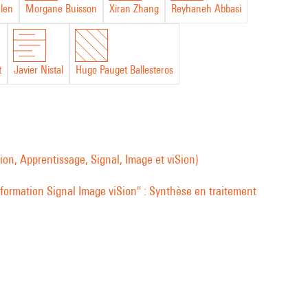
nlen
Morgane Buisson
Xiran Zhang
Reyhaneh Abbasi
t
Javier Nistal
Hugo Pauget Ballesteros
on, Apprentissage, Signal, Image et viSion)
ormation Signal Image viSion" : Synthèse en traitement