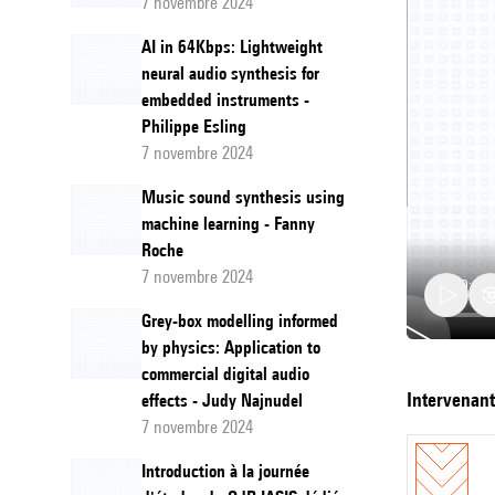
7 novembre 2024
AI in 64Kbps: Lightweight
neural audio synthesis for
embedded instruments -
Philippe Esling
7 novembre 2024
Music sound synthesis using
machine learning - Fanny
Roche
7 novembre 2024
Grey-box modelling informed
by physics: Application to
commercial digital audio
Poster
intervenan
effects - Judy Najnudel
session
7 novembre 2024
Introduction à la journée