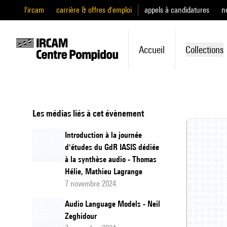
l'ircam
carrière & offres d'emploi
appels à candidatures
n
Accueil
Collections
Les médias liés à cet évènement
Introduction à la journée
d'études du GdR IASIS dédiée
à la synthèse audio - Thomas
Hélie, Mathieu Lagrange
7 novembre 2024
Audio Language Models - Neil
Zeghidour