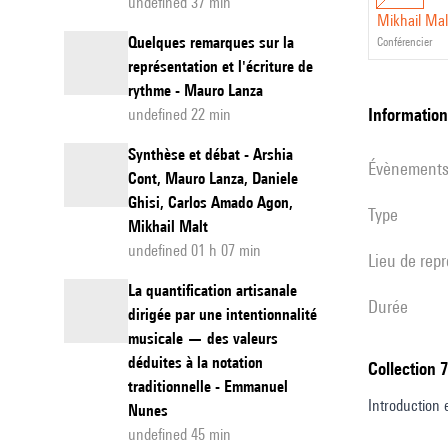
undefined 37 min
Mikhail Mal
Quelques remarques sur la
conférencier
représentation et l'écriture de
rythme - Mauro Lanza
informatio
undefined 22 min
Synthèse et débat - Arshia
évènement
Cont, Mauro Lanza, Daniele
Ghisi, Carlos Amado Agon,
Type
Mikhail Malt
undefined 01 h 07 min
Lieu de rep
La quantification artisanale
durée
dirigée par une intentionnalité
musicale — des valeurs
déduites à la notation
Collection 
traditionnelle - Emmanuel
Introduction 
Nunes
undefined 45 min