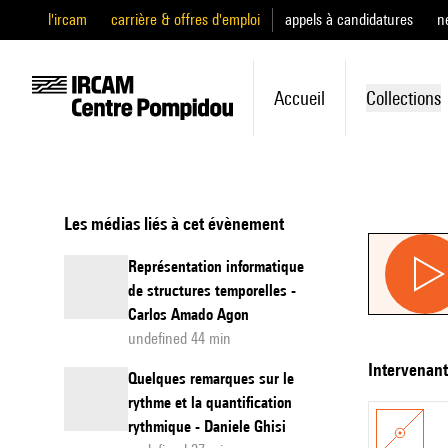
l'ircam
carrière & offres d'emploi
appels à candidatures
n
Accueil
Collections
Les médias liés à cet évènement
Représentation informatique
de structures temporelles -
Carlos Amado Agon
undefined 44 min
intervenan
Quelques remarques sur le
rythme et la quantification
rythmique - Daniele Ghisi