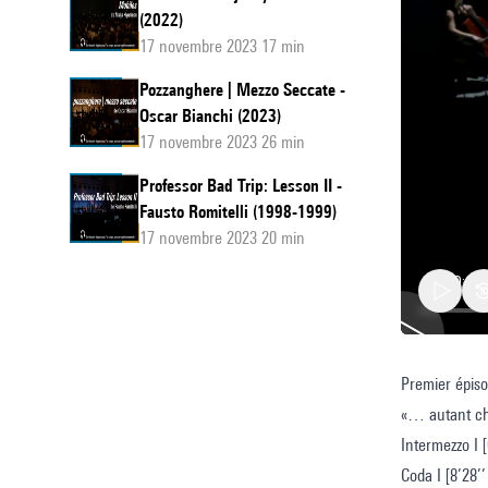
(2022)
17 novembre 2023 17 min
Pozzanghere | Mezzo Seccate -
Oscar Bianchi (2023)
17 novembre 2023 26 min
Professor Bad Trip: Lesson II -
Fausto Romitelli (1998-1999)
17 novembre 2023 20 min
Premier épis
« Sound
«… autant cho
Intermezzo I [
Coda I [8’28’’