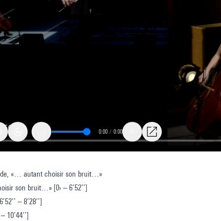
0:00
/
0:00
1x
ode, «… autant choisir son bruit…»
 »
isir son bruit…» [0› – 6’52’’]
6’52’’ – 8’28’’]
 – 10’44’’]