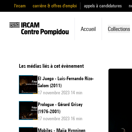
l'ircam
carrière & offres d'emploi
appels à candidatures
n
Accueil
Collections
Les médias liés à cet évènement
El Juego - Luis-Fernando Rizo-
Salom (2011)
17 novembre 2023 14 min
Prologue - Gérard Grisey
(1976-2001)
17 novembre 2023 16 min
Mobiles - Maija Hynninen