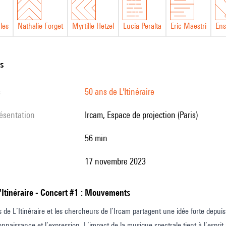
les
Nathalie Forget
Myrtille Hetzel
Lucia Peralta
Eric Maestri
Ens
ns
s
50 ans de L'Itinéraire
résentation
Ircam, Espace de projection (Paris)
56 min
17 novembre 2023
L'Itinéraire - Concert #1 : Mouvements
 de L’Itinéraire et les chercheurs de l’Ircam partagent une idée forte depuis 
connaissance et l’expression. L’impact de la musique spectrale tient à l’espri