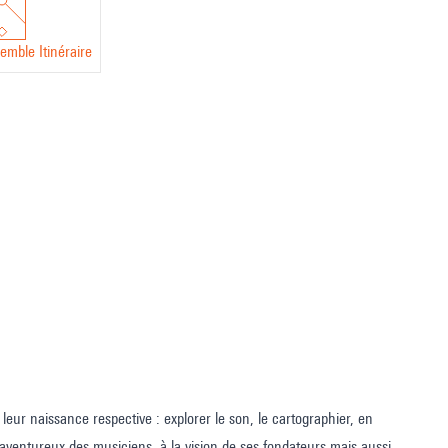
emble Itinéraire
leur naissance respective : explorer le son, le cartographier, en
t aventureux des musiciens, à la vision de ses fondateurs mais aussi