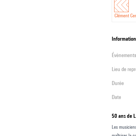
Clément Cer
informatio
évènement
Lieu de rep
durée
date
50 ans de 
Les musiciens
maîtriser la 