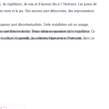
de répétitions, de voix et d’œuvres liés à L’Itinéraire. Les prises de
les mots et le jeu. Des œuvres sont détournées; des improvisations
spaces sont décontextualisés. Cette installation est un voyage,
cement d’événements. D’une certaine manière cette installation
 leur contenu et de leur sens relève uniquement du compositeur. Ce
 le calque, la parodie, la variation, l’immersion, l’intrusion dans un
ue seule et la seconde pour électronique avec instruments.
onnelle ; des moments d’écoute profonde contrastent avec une
ntremêlent dans une histoire des sons. De grands remerciements aux
athalie Forget, Grégoire Lorieux, Christophe Forey, Roque Rivas,
annes Regnier, Tristan Murail, Michaël Levinas, Cyril Béros. Ainsi
’Espace de projection…